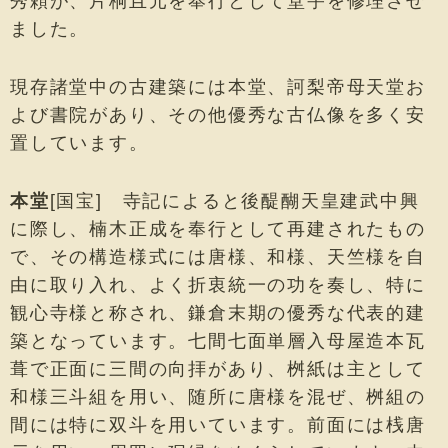
秀頼が、片桐且元を奉行として堂宇を修理させ
ました。
現存諸堂中の古建築には本堂、訶梨帝母天堂お
よび書院があり、その他優秀な古仏像を多く安
置しています。
本堂
[国宝] 寺記によると後醍醐天皇建武中興
に際し、楠木正成を奉行として再建されたもの
で、その構造様式には唐様、和様、天竺様を自
由に取り入れ、よく折衷統一の功を奏し、特に
観心寺様と称され、鎌倉末期の優秀な代表的建
築となっています。七間七面単層入母屋造本瓦
葺で正面に三間の向拝があり、桝紙は主として
和様三斗組を用い、随所に唐様を混ぜ、桝組の
間には特に双斗を用いています。前面には桟唐