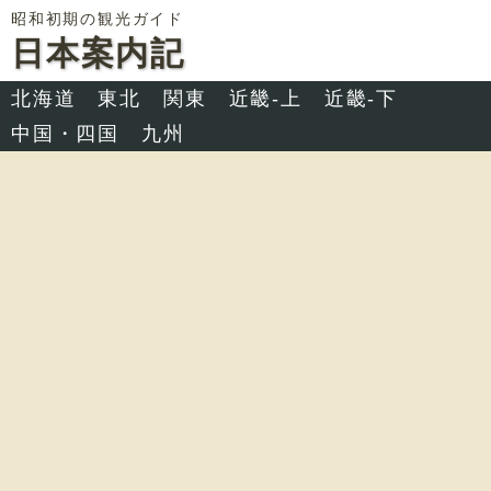
昭和初期の観光ガイド
日本案内記
北海道
東北
関東
近畿-上
近畿-下
中国・四国
九州