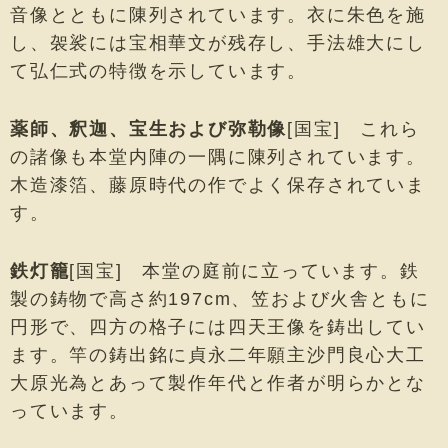
音像とともに陳列されています。衣に朱色を施
し、袈裟には宝相華文が残存し、手法雄大にし
て弘仁式の特徴を示しています。
薬師、釈迦、宝生および弥勒像
[国宝] これら
の諸像も本堂内陣の一隅に陳列されています。
木造漆箔、藤原時代の作でよく保存されていま
す。
鉄灯籠
[国宝] 本堂の庭前に立っています。鉄
製の鋳物で高さ約197cm、笠および火舎ともに
円形で、四方の格子には四天王像を鋳出してい
ます。竿の鋳出銘に貞永二年願主沙門良心大工
大原光為とあって製作年代と作者が明らかとな
っています。