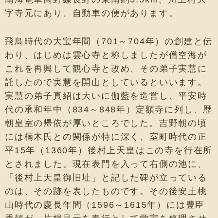
字寺元にあり、自動車の便があります。
飛鳥時代の大宝年間（701～704年）の創建と伝
わり、はじめは雲心寺と称しましたが僧空海が
これを再興して観心寺と改め、その弟子実慧に
託したので実慧を開山としているといいます。
実慧の弟子真紹は大いに伽藍を造営し、平安時
代の承和年中（834～848年）定額寺に列し、歴
朝皇室の帰依が厚いところでした。吉野朝の頃
には楠木氏との関係が特に深く、室町時代の正
平15年（1360年）後村上天皇はこの寺を行在所
とされました。現在表門を入って右側の池に、
「後村上天皇御旧址」と記した碑が立っている
のは、その跡を表したものです。その後安土桃
山時代の慶長年間（1596～1615年）には豊臣