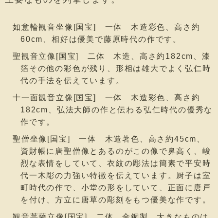
如意輪観音坐像[国宝] 一体 木造彩色、高さ約
60cm、相好は優美で藤原時代の作です。
聖観音立像[国宝] 二体 木造、高さ約182cm、漆
箔その他の彩色が残り、形相は雄大でよく弘仁時
代の手法を伝えています。
十一面観音立像[国宝] 一体 木造彩色、高さ約
182cm、弘法大師の作と伝わる弘仁時代の優秀な
作です。
聖僧坐像[国宝] 一体 木造著色、高さ約45cm、
資財帳に唐聖僧像とあるのがこの像で鼻高く、峻
烈な表情をしていて、衣紋の彫法は簡素で平安時
代一木彫の力強い特徴を伝えています。厨子は室
町時代の作で、小堂の形をしていて、正面に唐戸
を付け、方立に唐草の彫刻をもつ優美な作です。
観音菩薩立像[国宝] 二体 金銅製、大きなものは