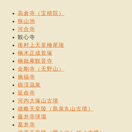
在所となし給うた。今表門を入りて右側の池中に、
「後村上天皇御舊址」と刻せる碑の建てるは、その跡
高倉寺（宝積院）
を表せるものである。その後慶長年閒には豐臣秀賴、
狭山池
片桐且元を奉行として堂宇を修理せしめた。
河合寺
観心寺
現存諸堂中の古建築には本堂、訶梨帝母天堂及書院が
後村上天皇檜尾陵
あり、その他優秀な古佛像を多く安置して居る。
楠木正成首塚
楠妣庵観音寺
本堂
[國寶] 寺記によると後醍醐天皇建武中興に際
金剛寺（天野山）
し、楠木正成を奉行として再建されたもので、その構
施福寺
造樣式には唐樣、和樣、天竺樣を自由に取り入れ、よ
錦渓温泉
く折衷統一の功を奏し、特に觀心寺樣と稱され、鐮倉
末期の優秀な代表的建築である。七閒七面單層入母屋
延命寺
造本瓦葺で正面に三閒の向拜があり、桝紙は主として
河内大塚山古墳
和樣三斗組を用ゐ、隨所に唐樣を混じ、桝組の閒には
雄略天皇陵（島泉丸山古墳）
特に雙斗を用ゐて居る。前面には棧唐戶を用ゐ、周圍
藤井寺球場
に廻緣をめぐらして居る。內部は前方の七閒二面が外
葛井寺
陣で、殘りの七閒五面が內陣になつて居る。內外兩陣