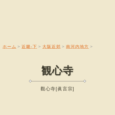
ホーム
近畿-下
大阪近郊
南河内地方
観心寺
觀心寺[眞言宗]