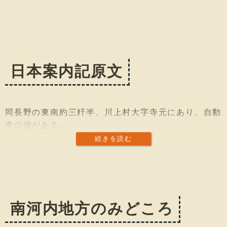
日本案内記原文
同長野の東南約三粁半、川上村大字寺元にあり、自動
車の便がある。
続きを読む
大寶年閒の創建と傳へ、はじめは雲心寺と稱したが僧
空海これを再興して觀心寺と稱し、その弟子實慧に附
したので實慧を開山として居ると云ふ。實慧の弟子眞
紹は大に伽藍を造營し、承和年中定額寺に列し、歷朝
皇室の御歸依が厚かつた。吉野朝の頃には楠木氏との
南河内地方のみどころ
關係が特に深く、正平十五年後村上天皇當寺を以て行