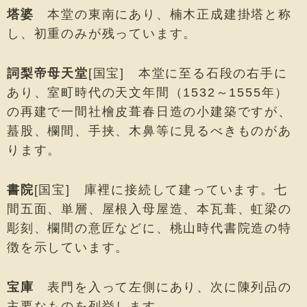
塔婆
本堂の東南にあり、楠木正成建掛塔と称
し、初重のみが残っています。
詞梨帝母天堂
[国宝] 本堂に至る石段の右手に
あり、室町時代の天文年間（1532～1555年）
の再建で一間社檜皮葺春日造の小建築ですが、
蟇股、欄間、手挟、木鼻等に見るべきものがあ
ります。
書院
[国宝] 庫裡に接続して建っています。七
間五面、単層、屋根入母屋造、本瓦葺、虹梁の
彫刻、欄間の意匠などに、桃山時代書院造の特
徴を示しています。
宝庫
表門を入って左側にあり、次に陳列品の
主要なものを列挙します。