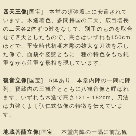
四天王像
[国宝] 本堂の須弥壇上に安置されて
います。木造著色、多聞持国の二天、広目増長
の二天各2体ずつ対をなして、別手のものを取合
せて四天としたもので、高さはいずれも150cm
ほどで、平安時代初期木彫の雄大な刀法を示し
た像で、面貌や姿態ともに一種の特色をもち鈍
重ながら荘重な形相を現しています。
観音立像
[国宝] 5体あり、本堂内陣の一隅に陳
列、寳蔵内の三観音とともに八観音像と呼ばれ
ます。いずれも木造で高さ121～182cm、刀法
は力強くよく弘仁式仏像の特徴を伝えていま
す。
地蔵菩薩立像
[国宝] 本堂内陣の一隅に前記観