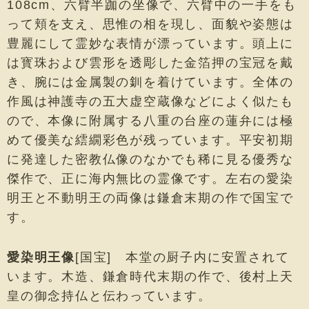
108cm、六臂半跏の坐像で、六臂中の一手をも
って頬を支え、思惟の相を現し、面貌や姿態は
豊麗にして霊妙な表情が漂っています。頭上に
は寳珠および雲形を透彫した金箔押の宝冠を戴
き、腕には金属製の釧を着けています。全体の
作風は神護寺の五大虚空蔵像などによく似たも
ので、本像に附属する八重の台座の蓮弁には極
めて優美な繧繝彩色が残っています。平安初期
に発達した密教仏像のなかでも稀に見る優秀な
傑作で、正に海内無比の霊像です。左右の愛染
明王と不動明王の両像は鎌倉末期の作で国宝で
す。
愛染明王像
[国宝] 本堂の厨子内に安置されて
います。木造、鎌倉時代末期の作で、後村上天
皇の御念持仏と伝わっています。