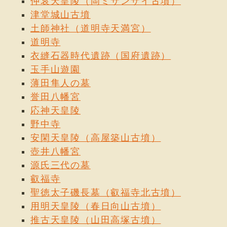
仲哀天皇陵（岡ミサンザイ古墳）
の境は格子戶によつて限られ、內陣には奧壁に接して
津堂城山古墳
須彌壇があり、壇上には厨子がある。厨子の中央には
土師神社（道明寺天満宮）
國寶の如意輪觀音像を、また左右には同じく國寶の不
道明寺
動及愛染明王の像を安置し、須彌壇の四隅には四天王
衣縫石器時代遺跡（国府遺跡）
像を安置して居る。須彌壇の前面には三個の大壇を置
玉手山遊園
き、その左右兩側には兩界曼荼羅を描いた板壁を造り
薄田隼人の墓
付けて居る。密敎道場として實に森嚴莊重の設備を具
誉田八幡宮
備して居る。
応神天皇陵
野中寺
如意輪觀音坐像
[國寶] 本堂安置の本尊にして元慶六
年勘錄の當寺緣起資財帳所載のものである。木造著
安閑天皇陵（高屋築山古墳）
色、高さ三尺五寸九分、六臂半跏の坐像で、六臂中の
壺井八幡宮
一手を以て頬をさゝへ、思惟の相を現はし、面貌姿態
源氏三代の墓
豐麗にして靈妙な表情が漂つて居る。頭上には寳珠及
叡福寺
雲形を透彫した金箔押の寶冠を戴き、腕には金屬製の
聖徳太子磯長墓（叡福寺北古墳）
釧を著けて居る。全體の作風は神護寺の五大虛空藏像
用明天皇陵（春日向山古墳）
などによく似たもので、本像に附屬する八重の臺座の
推古天皇陵（山田高塚古墳）
蓮瓣には極めて優美な繧繝彩色が殘つて居る。平安初