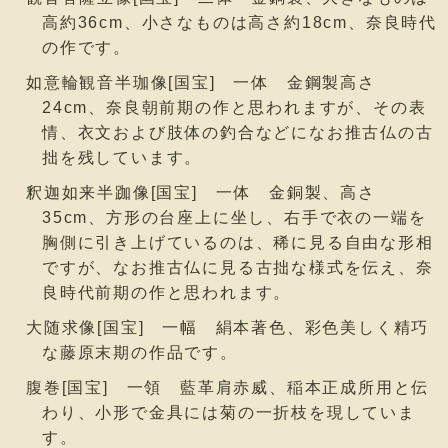
高約36cm、小さなものは高さ約18cm、奈良時代
の作です。
如意輪観音半珈像[国宝] 一体 金鋼製高さ
24cm、奈良朝前期の作と思われますが、その表
情、衣文および肢体の釣合などになお推古仏の古
拙を残しています。
釈迦如来半跏像[国宝] 一体 金銅製、高さ
35cm、方形の台座上に坐し、右手で衣の一端を
胸側に引き上げているのは、稀に見る自由な形相
ですが、なお推古仏に見る古拙な様式を伝え、奈
良時代前期の作と思われます。
大随求像[国宝] 一幅 絹本著色、彩色美しく精巧
な藤原末期の作品です。
腹巻[国宝] 一領 藍革肩赤威、稲本正成所用と伝
わり、小形で金具には菊の一折枝を現していま
す。