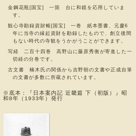
金鋼花瓶[国宝] 一箇 台に和鏡を応用していま
す。
観心寺勘録資財帳[国宝] 一巻 紙本墨書、元慶6
年に当寺の縁起資財を勘録したもので、創立後間
もない時代の寺観をうかがうことができます。
写経 二百十四巻 高野山に藤原秀衡が寄進した一
切経の分巻です。
古文書 楠木氏の関係から吉野朝の文書や正成自筆
の文書が多数に所蔵されています。
※底本：『日本案内記 近畿篇 下（初版）』昭
和8年（1933年）発行