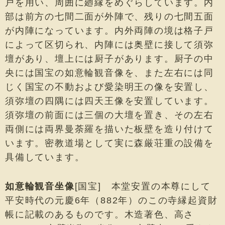
戸を用い、周囲に廻縁をめぐらしています。内
部は前方の七間二面が外陣で、残りの七間五面
が内陣になっています。内外両陣の境は格子戸
によって区切られ、内陣には奥壁に接して須弥
壇があり、壇上には厨子があります。厨子の中
央には国宝の如意輪観音像を、また左右には同
じく国宝の不動および愛染明王の像を安置し、
須弥壇の四隅には四天王像を安置しています。
須弥壇の前面には三個の大壇を置き、その左右
両側には両界曼荼羅を描いた板壁を造り付けて
います。密教道場として実に森厳荘重の設備を
具備しています。
如意輪観音坐像
[国宝] 本堂安置の本尊にして
平安時代の元慶6年（882年）のこの寺縁起資財
帳に記載のあるものです。木造著色、高さ