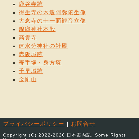
鹿谷寺跡
期に發達した密敎佛像中稀に見る優秀な傑作で、正に
得生寺の木造阿弥陀坐像
海內無比の靈像である。左右の愛染明王と不動明王の
大念寺の十一面観音立像
兩像は鐮倉末期の作で國寶である。
錦織神社本殿
高貴寺
愛染明王像
[國寶] 本堂の厨子內に安置されて居る。
建水分神社の社殿
木造、鐮倉時代末期の作で、後村上天皇の御念持佛と
赤阪城跡
傳へて居る。
寄手塚・身方塚
千早城跡
四天王像
[國寶] 本堂の須彌壇上に安置されて居る。
金剛山
木造著色、多聞持國の二天、廣目增長の二天各二軀
づゝ對をなして、別手のものを取合せて四天としたも
ので、高さは何れも五尺內外あり、平安時代初期木彫
の雄大な刀法を示した像で、面貌姿態ともに一種の特
色を有し鈍重ながら莊重な形相を現はして居る。
プライバシーポリシー
|
お問合せ
觀音立像
[國寶] 五體あり、本堂內陣の一隅に陳列寳
Copyright (C) 2022-2026 日本案内記. Some Rights
藏內の三觀音と共に八觀音像と稱して居る。何れも木