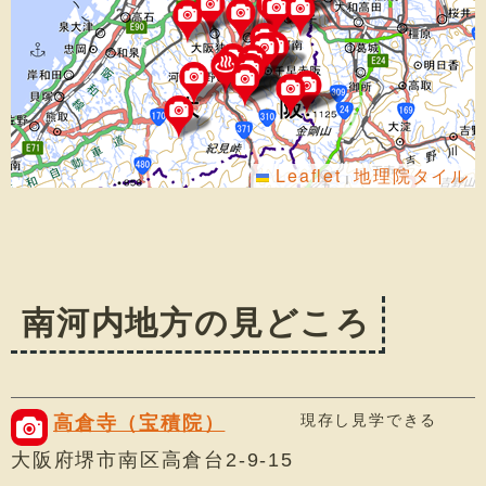
Leaflet
地理院タイル
|
南河内地方の見どころ
現存し見学できる
高倉寺（宝積院）
大阪府堺市南区高倉台2-9-15