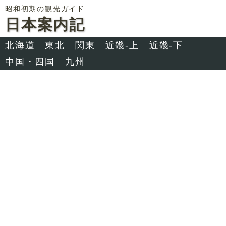
昭和初期の観光ガイド
日本案内記
北海道
東北
関東
近畿-上
近畿-下
中国・四国
九州