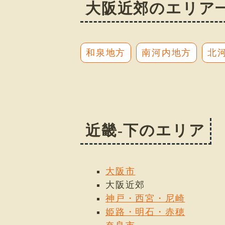
大阪近郊のエリア
和泉地方
南河内地方
北
近畿-下のエリア
大阪市
大阪近郊
神戸・西宮・尼崎
姫路・明石・赤穂