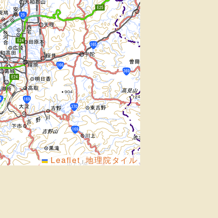
Leaflet
地理院タイル
|