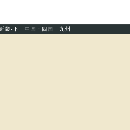
近畿-下
中国・四国
九州