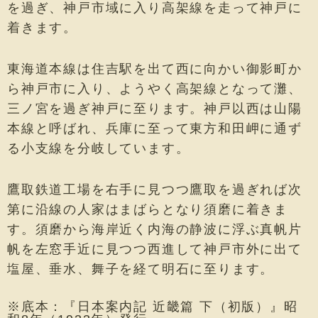
を過ぎ、神戸市域に入り高架線を走って神戸に
着きます。
東海道本線は住吉駅を出て西に向かい御影町か
ら神戸市に入り、ようやく高架線となって灘、
三ノ宮を過ぎ神戸に至ります。神戸以西は山陽
本線と呼ばれ、兵庫に至って東方和田岬に通ず
る小支線を分岐しています。
鷹取鉄道工場を右手に見つつ鷹取を過ぎれば次
第に沿線の人家はまばらとなり須磨に着きま
す。須磨から海岸近く内海の静波に浮ぶ真帆片
帆を左窓手近に見つつ西進して神戸市外に出て
塩屋、垂水、舞子を経て明石に至ります。
※底本：『日本案内記 近畿篇 下（初版）』昭