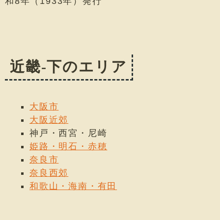
和8年（1933年）発行
近畿-下のエリア
大阪市
大阪近郊
神戸・西宮・尼崎
姫路・明石・赤穂
奈良市
奈良西郊
和歌山・海南・有田