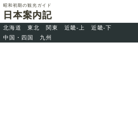
昭和初期の観光ガイド
日本案内記
北海道
東北
関東
近畿-上
近畿-下
中国・四国
九州