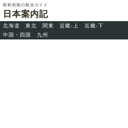
昭和初期の観光ガイド
日本案内記
北海道
東北
関東
近畿-上
近畿-下
中国・四国
九州