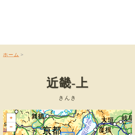
ホーム
近畿-上
きんき
+
−