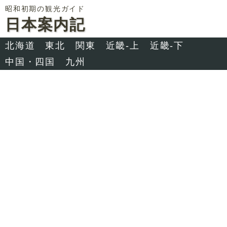
昭和初期の観光ガイド
日本案内記
北海道
東北
関東
近畿-上
近畿-下
中国・四国
九州