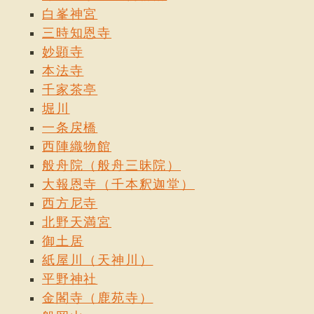
白峯神宮
三時知恩寺
妙顕寺
本法寺
千家茶亭
堀川
一条戻橋
西陣織物館
般舟院（般舟三昧院）
大報恩寺（千本釈迦堂）
西方尼寺
北野天満宮
御土居
紙屋川（天神川）
平野神社
金閣寺（鹿苑寺）