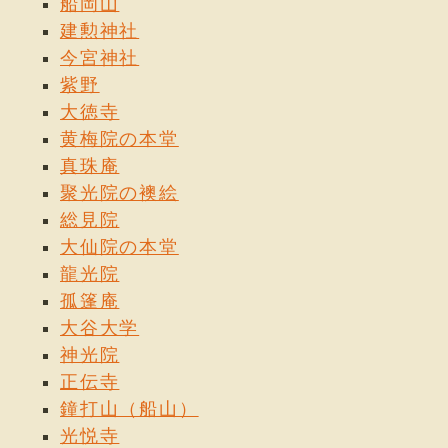
船岡山
建勲神社
今宮神社
紫野
大徳寺
黄梅院の本堂
真珠庵
聚光院の襖絵
総見院
大仙院の本堂
龍光院
孤篷庵
大谷大学
神光院
正伝寺
鐘打山（船山）
光悦寺