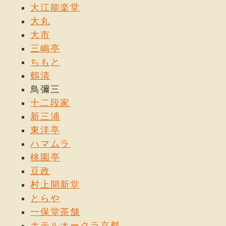
大江能楽堂
大丸
大市
三嶋亭
ちもと
鶴清
鳥彌三
十二段家
新三浦
東洋亭
ハマムラ
桃園亭
豆政
村上開新堂
とらや
一保堂茶舗
ホテルオークラ京都