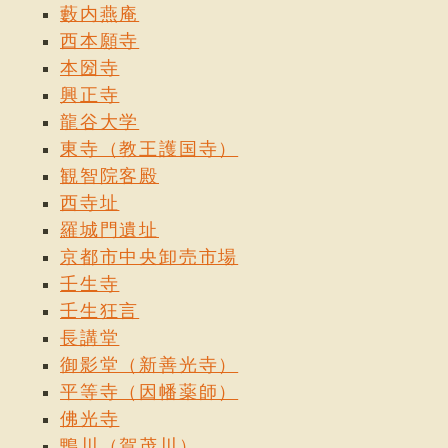
藪内燕庵
西本願寺
本圀寺
興正寺
龍谷大学
東寺（教王護国寺）
観智院客殿
西寺址
羅城門遺址
京都市中央卸売市場
壬生寺
壬生狂言
長講堂
御影堂（新善光寺）
平等寺（因幡薬師）
佛光寺
鴨川（賀茂川）