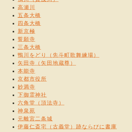
高瀬川
五条大橋
四条大橋
新京極
誓願寺
三条大橋
鴨川をどり（先斗町歌舞練場）
矢田寺（矢田地蔵尊）
本能寺
京都市役所
妙満寺
下御霊神社
六角堂（頂法寺）
神泉苑
元離宮二条城
伊藤仁斎宅（古義堂）跡ならびに書庫