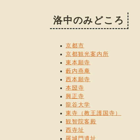
洛中のみどころ
京都市
京都観光案内所
東本願寺
藪内燕庵
西本願寺
本圀寺
興正寺
龍谷大学
東寺（教王護国寺）
観智院客殿
西寺址
羅城門遺址