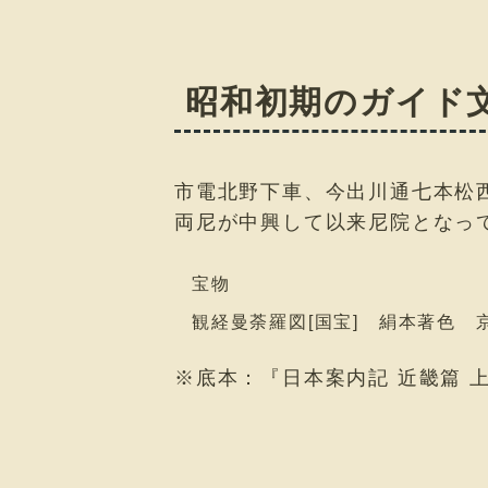
昭和初期のガイド
市電北野下車、今出川通七本松西
両尼が中興して以来尼院となっ
宝物
観経曼荼羅図[国宝] 絹本著色 
※底本：『日本案内記 近畿篇 上