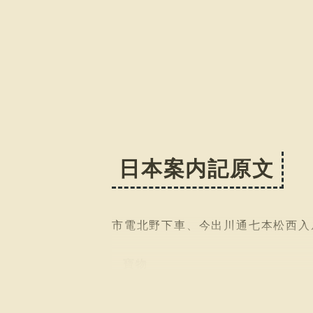
日本案内記原文
市電北野下車、今出川通七本松西入
寶物
觀經曼荼羅圖[國寶] 絹本著色 