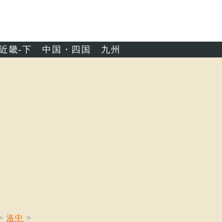
近畿-下
中国・四国
九州
洛中