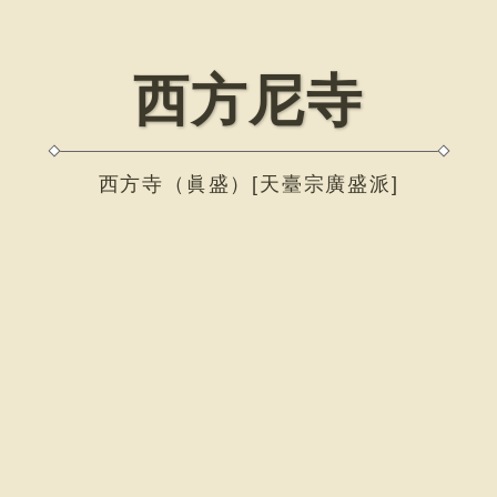
西方尼寺
西方寺（眞盛）[天臺宗廣盛派]