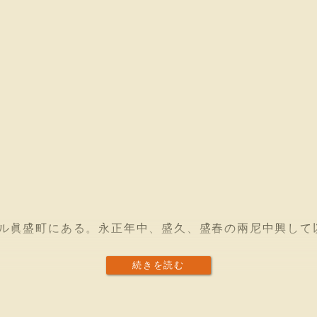
ル眞盛町にある。永正年中、盛久、盛春の兩尼中興して
続きを読む
京都博物館出陳 一幅