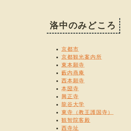
洛中のみどころ
京都市
京都観光案内所
東本願寺
藪内燕庵
西本願寺
本圀寺
興正寺
龍谷大学
東寺（教王護国寺）
観智院客殿
西寺址