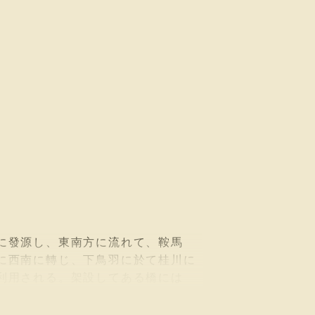
に發源し、東南方に流れて、鞍馬
に西南に轉じ、下鳥羽に於て桂川に
利用される。架設してある橋には
運河卽ち高瀨川には小橋が架設して
。