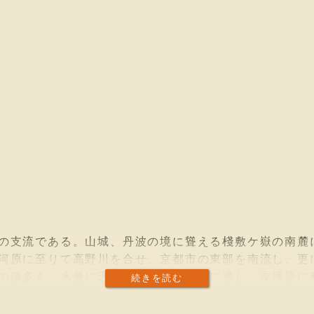
の支流である。山城、丹波の境に聳える棧敷ケ嶽の南麓
河原に至りて高野川を合せ、京都市の東部を南流し、更
の磧多く、水量に乏しいが、水質染物に適し、友禪染に
続きを読む
條、五條七條等の諸大橋がある。賀茂川の西に竝走する
條小橋、四條大橋、四條小橋等と云つて兩者を區別する