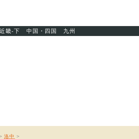
近畿-下
中国・四国
九州
洛中