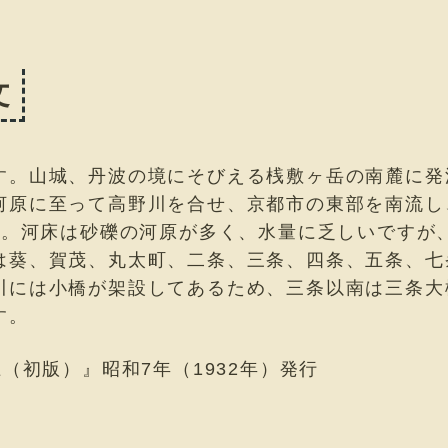
文
す。山城、丹波の境にそびえる桟敷ヶ岳の南麓に発
河原に至って高野川を合せ、京都市の東部を南流し
km。河床は砂礫の河原が多く、水量に乏しいですが
は葵、賀茂、丸太町、二条、三条、四条、五条、七
川には小橋が架設してあるため、三条以南は三条大
す。
（初版）』昭和7年（1932年）発行