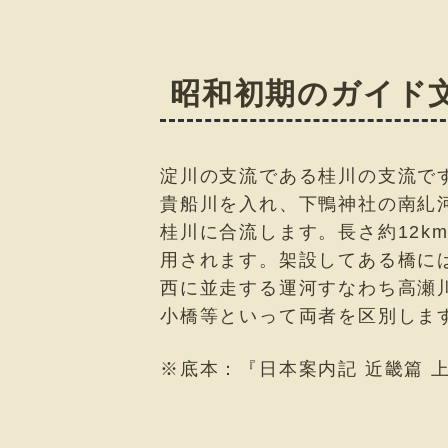
昭和初期のガイド
淀川の支流である桂川の支流で
貴船川を入れ、下鴨神社の南糺
桂川に合流します。長さ約12
用されます。架設してある橋に
西に並走する運河すなわち高瀬
小橋等といって両者を区別しま
※底本：『日本案内記 近畿篇 上