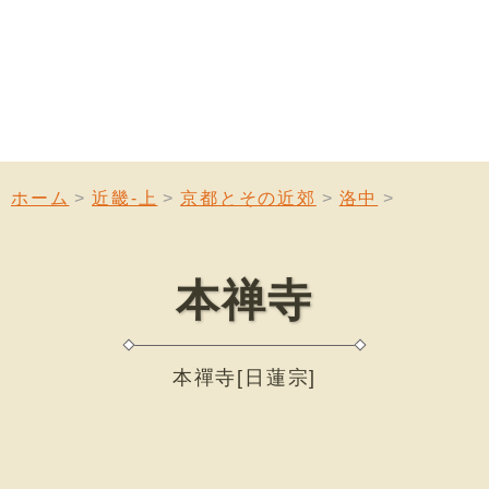
ホーム
近畿-上
京都とその近郊
洛中
本禅寺
本禪寺[日蓮宗]