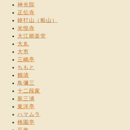
神光院
正伝寺
鐘打山（船山）
光悦寺
大江能楽堂
大丸
大市
三嶋亭
ちもと
鶴清
鳥彌三
十二段家
新三浦
東洋亭
ハマムラ
桃園亭
豆政