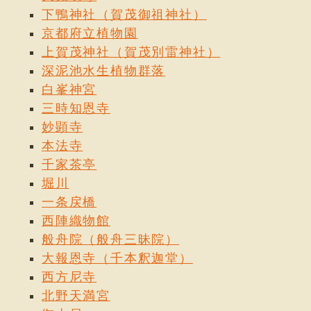
下鴨神社（賀茂御祖神社）
京都府立植物園
上賀茂神社（賀茂別雷神社）
深泥池水生植物群落
白峯神宮
三時知恩寺
妙顕寺
本法寺
千家茶亭
堀川
一条戻橋
西陣織物館
般舟院（般舟三昧院）
大報恩寺（千本釈迦堂）
西方尼寺
北野天満宮