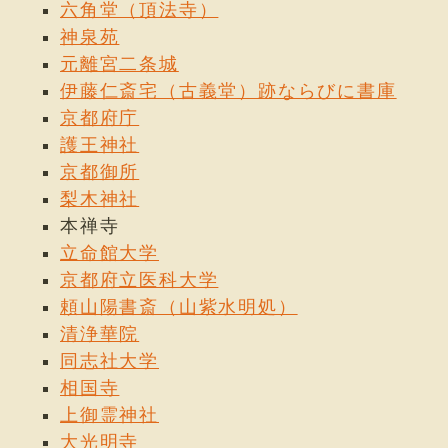
六角堂（頂法寺）
神泉苑
元離宮二条城
伊藤仁斎宅（古義堂）跡ならびに書庫
京都府庁
護王神社
京都御所
梨木神社
本禅寺
立命館大学
京都府立医科大学
頼山陽書斎（山紫水明処）
清浄華院
同志社大学
相国寺
上御霊神社
大光明寺