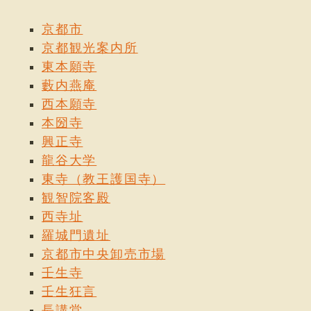
京都市
京都観光案内所
東本願寺
藪内燕庵
西本願寺
本圀寺
興正寺
龍谷大学
東寺（教王護国寺）
観智院客殿
西寺址
羅城門遺址
京都市中央卸売市場
壬生寺
壬生狂言
長講堂