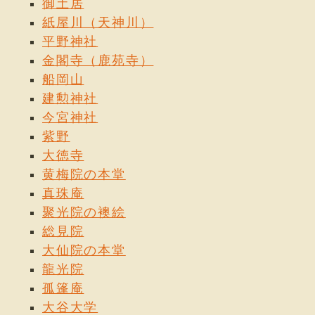
御土居
紙屋川（天神川）
平野神社
金閣寺（鹿苑寺）
船岡山
建勲神社
今宮神社
紫野
大徳寺
黄梅院の本堂
真珠庵
聚光院の襖絵
総見院
大仙院の本堂
龍光院
孤篷庵
大谷大学