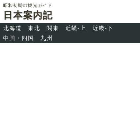
昭和初期の観光ガイド
日本案内記
北海道
東北
関東
近畿-上
近畿-下
中国・四国
九州