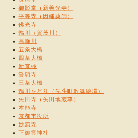
御影堂（新善光寺）
平等寺（因幡薬師）
佛光寺
鴨川（賀茂川）
高瀬川
五条大橋
四条大橋
新京極
誓願寺
三条大橋
鴨川をどり（先斗町歌舞練場）
矢田寺（矢田地蔵尊）
本能寺
京都市役所
妙満寺
下御霊神社