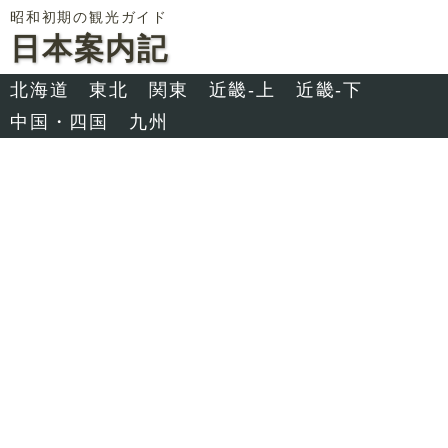
昭和初期の観光ガイド
日本案内記
北海道
東北
関東
近畿-上
近畿-下
中国・四国
九州