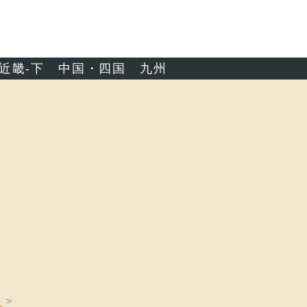
近畿-下
中国・四国
九州
海