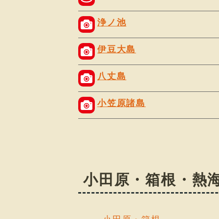
浄ノ池
伊豆大島
八丈島
小笠原諸島
小田原・箱根・熱