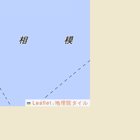
Leaflet
地理院タイル
|