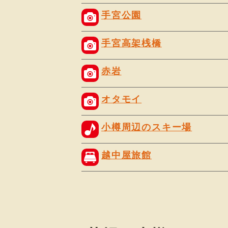
手宮公園
手宮高架桟橋
赤岩
オタモイ
小樽周辺のスキー場
越中屋旅館