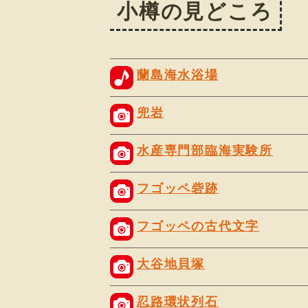
小樽の見どころ
蘭島海水浴場
兜岩
水産専門部臨海実験所
フゴッペ砦跡
フゴッペの古代文字
大谷地貝塚
忍路環状列石