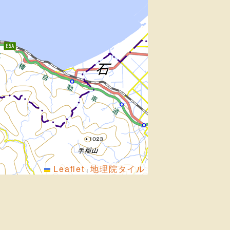
Leaflet
地理院タイル
|