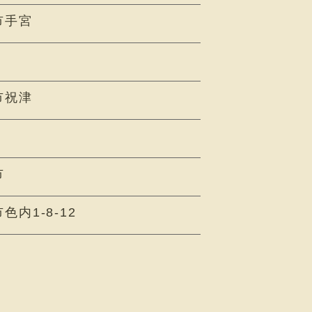
市手宮
市祝津
市
内1-8-12