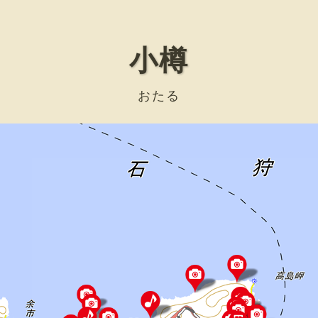
小樽
おたる