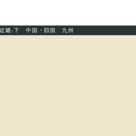
近畿-下
中国・四国
九州