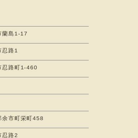
蘭島1-17
市忍路1
忍路町1-460
余市町栄町458
市忍路2