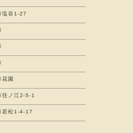
塩谷1-27
市
市
市
市花園
住ノ江2-5-1
松1-4-17