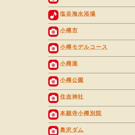
塩谷海水浴場
小樽市
小樽モデルコース
小樽港
小樽公園
住吉神社
本願寺小樽別院
奥沢ダム