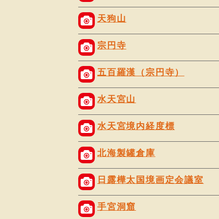
天狗山
宗円寺
五百羅漢（宗円寺）
水天宮山
水天宮境内経度標
北海製罐倉庫
日露樺太国境画定会議室
手宮洞窟