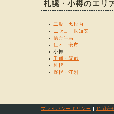
札幌・小樽のエリ
二股・黒松内
ニセコ・倶知安
積丹半島
仁木・余市
小樽
手稲・琴似
札幌
野幌・江別
プライバシーポリシー
|
お問合