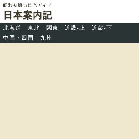
昭和初期の観光ガイド
日本案内記
北海道
東北
関東
近畿-上
近畿-下
中国・四国
九州