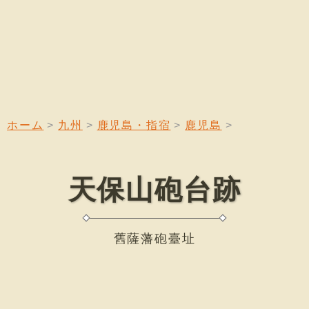
ホーム
九州
鹿児島・指宿
鹿児島
天保山砲台跡
舊薩藩砲臺址