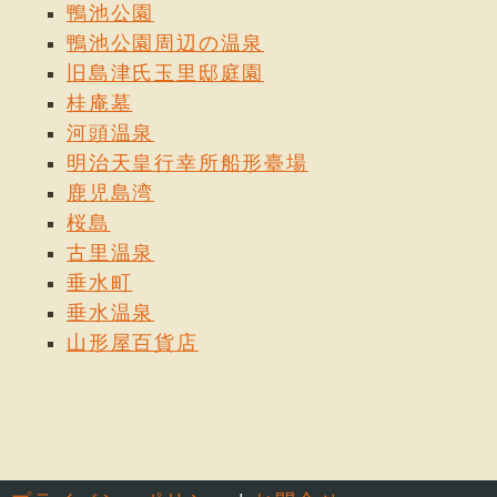
鴨池公園
鴨池公園周辺の温泉
旧島津氏玉里邸庭園
桂庵墓
河頭温泉
明治天皇行幸所船形臺場
鹿児島湾
桜島
古里温泉
垂水町
垂水温泉
山形屋百貨店