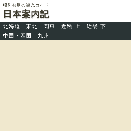
昭和初期の観光ガイド
日本案内記
北海道
東北
関東
近畿-上
近畿-下
中国・四国
九州