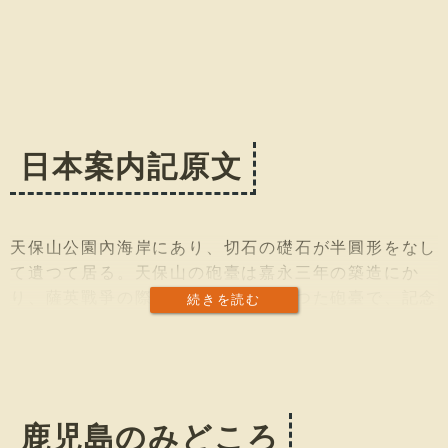
日本案内記原文
天保山公園內海岸にあり、切石の礎石が半圓形をなし
て遺つて居る。天保山の砲臺は嘉永三年の築造にかゝ
り、薩英戰爭の際に第一の火蓋を切つた砲臺で、記念
続きを読む
碑が建つて居る。
鹿児島のみどころ