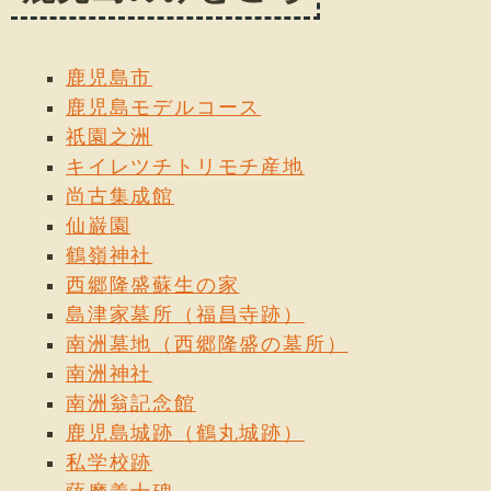
鹿児島市
鹿児島モデルコース
祇園之洲
キイレツチトリモチ産地
尚古集成館
仙巌園
鶴嶺神社
西郷隆盛蘇生の家
島津家墓所（福昌寺跡）
南洲墓地（西郷隆盛の墓所）
南洲神社
南洲翁記念館
鹿児島城跡（鶴丸城跡）
私学校跡