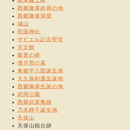
薩摩義士碑
西郷隆盛終焉の地
西郷隆盛洞窟
城山
照国神社
ザビエル記念聖堂
天文館
俊寛の碑
僧月照の墓
東郷平八郎誕生地
大久保利通生誕地
西郷隆盛生誕の地
武岡公園
西郷武屋敷跡
乃木静子誕生地
天保山
天保山砲台跡