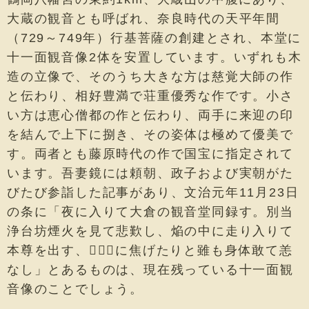
大蔵の観音とも呼ばれ、奈良時代の天平年間
（729～749年）行基菩薩の創建とされ、本堂に
十一面観音像2体を安置しています。いずれも木
造の立像で、そのうち大きな方は慈覚大師の作
と伝わり、相好豊満で荘重優秀な作です。小さ
い方は恵心僧都の作と伝わり、両手に来迎の印
を結んで上下に捌き、その姿体は極めて優美で
す。両者とも藤原時代の作で国宝に指定されて
います。吾妻鏡には頼朝、政子および実朝がた
びたび参詣した記事があり、文治元年11月23日
の条に「夜に入りて大倉の観音堂同録す。別当
浄台坊煙火を見て悲歎し、焔の中に走り入りて
本尊を出す、𫀃衣纔に焦げたりと雖も身体敢て恙
なし」とあるものは、現在残っている十一面観
音像のことでしょう。