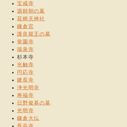
宝戒寺
源頼朝の墓
荏柄天神社
鎌倉宮
護良親王の墓
覚園寺
瑞泉寺
杉本寺
光触寺
円応寺
建長寺
浄光明寺
寿福寺
日野俊基の墓
光明寺
鎌倉大仏
長谷寺