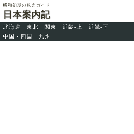
昭和初期の観光ガイド
日本案内記
北海道
東北
関東
近畿-上
近畿-下
中国・四国
九州