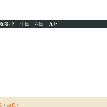
近畿-下
中国・四国
九州
崎
神戸