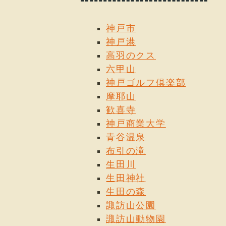
神戸市
神戸港
高羽のクス
六甲山
神戸ゴルフ倶楽部
摩耶山
歓喜寺
神戸商業大学
青谷温泉
布引の滝
生田川
生田神社
生田の森
諏訪山公園
諏訪山動物園