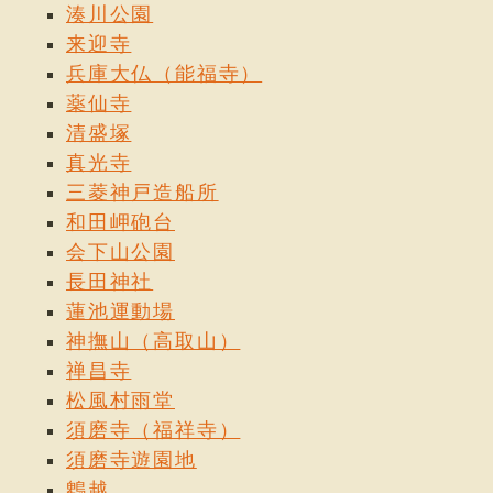
湊川公園
来迎寺
兵庫大仏（能福寺）
薬仙寺
清盛塚
真光寺
三菱神戸造船所
和田岬砲台
会下山公園
長田神社
蓮池運動場
神撫山（高取山）
禅昌寺
松風村雨堂
須磨寺（福祥寺）
須磨寺遊園地
鵯越