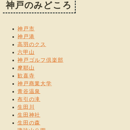
神戸のみどころ
神戸市
神戸港
高羽のクス
六甲山
神戸ゴルフ倶楽部
摩耶山
歓喜寺
神戸商業大学
青谷温泉
布引の滝
生田川
生田神社
生田の森