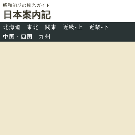
昭和初期の観光ガイド
日本案内記
北海道
東北
関東
近畿-上
近畿-下
中国・四国
九州