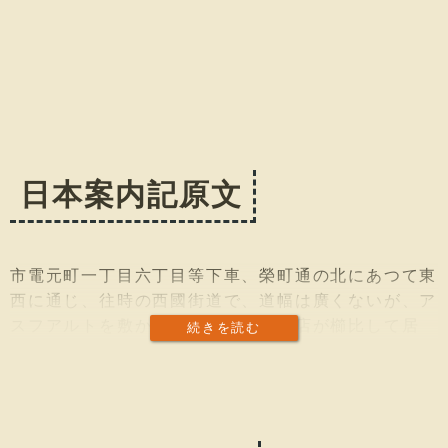
日本案内記原文
市電元町一丁目六丁目等下車、榮町通の北にあつて東
西に通じ、往時の西國街道で、道幅は廣くないが、ア
スフアルトを敷かれ、日本風の小賣店が櫛比して居
続きを読む
る。電車の往來はない。元通と榮町通との閒の東部は
南京町と云ひ、支那人の商店が多い。