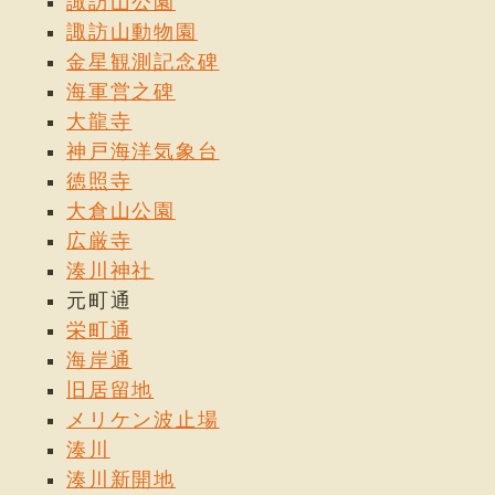
諏訪山公園
諏訪山動物園
金星観測記念碑
海軍営之碑
大龍寺
神戸海洋気象台
徳照寺
大倉山公園
広厳寺
湊川神社
元町通
栄町通
海岸通
旧居留地
メリケン波止場
湊川
湊川新開地