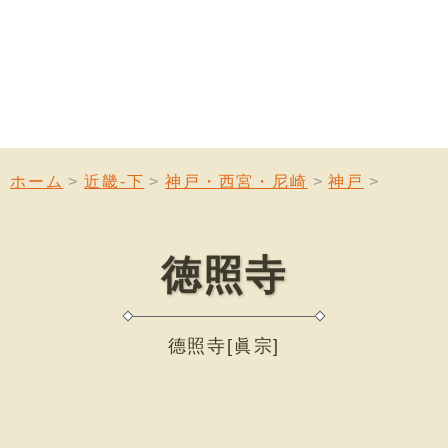
ホーム
近畿-下
神戸・西宮・尼崎
神戸
徳照寺
德照寺[眞宗]