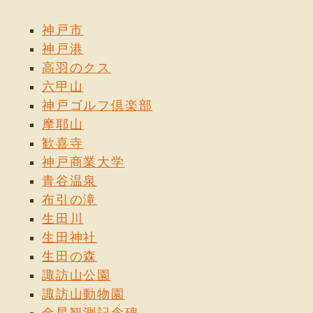
神戸市
神戸港
高羽のクス
六甲山
神戸ゴルフ倶楽部
摩耶山
歓喜寺
神戸商業大学
青谷温泉
布引の滝
生田川
生田神社
生田の森
諏訪山公園
諏訪山動物園
金星観測記念碑