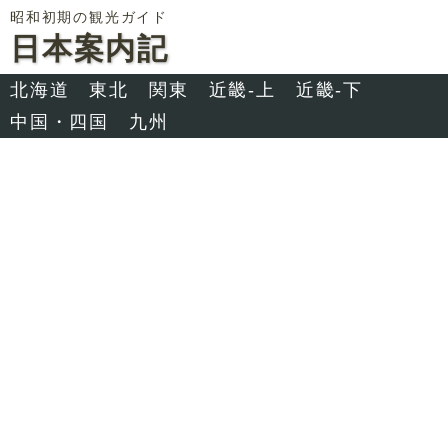
昭和初期の観光ガイド
日本案内記
北海道
東北
関東
近畿-上
近畿-下
中国・四国
九州