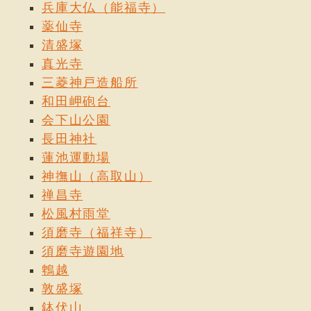
兵庫大仏（能福寺）
薬仙寺
清盛塚
真光寺
三菱神戸造船所
和田岬砲台
会下山公園
長田神社
蓮池運動場
神撫山（高取山）
禅昌寺
松風村雨堂
須磨寺（福祥寺）
須磨寺遊園地
鵯越
敦盛塚
鉢伏山