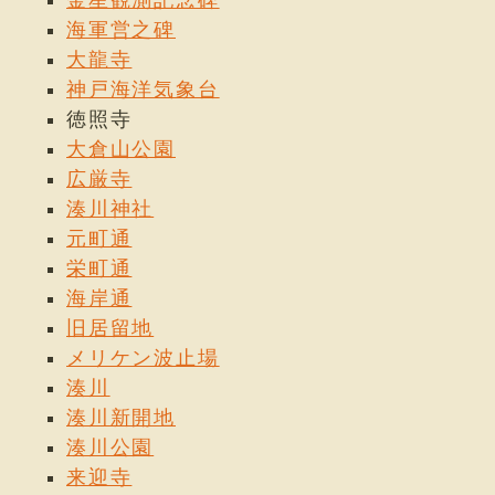
海軍営之碑
大龍寺
神戸海洋気象台
徳照寺
大倉山公園
広厳寺
湊川神社
元町通
栄町通
海岸通
旧居留地
メリケン波止場
湊川
湊川新開地
湊川公園
来迎寺