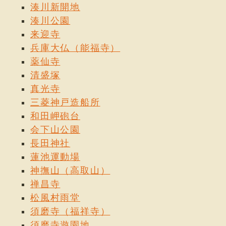
湊川新開地
湊川公園
来迎寺
兵庫大仏（能福寺）
薬仙寺
清盛塚
真光寺
三菱神戸造船所
和田岬砲台
会下山公園
長田神社
蓮池運動場
神撫山（高取山）
禅昌寺
松風村雨堂
須磨寺（福祥寺）
須磨寺遊園地