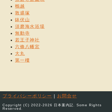
鵯越
敦盛塚
鉢伏山
須磨海水浴場
無動寺
若王子神社
六條八幡宮
大丸
第一樓
プライバシーポリシー
|
お問合せ
Copyright (C) 2022-2026 日本案内記. Some Rights
Reserved.