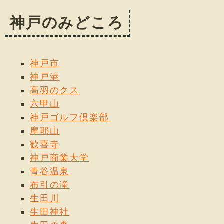
神戸のみどころ
神戸市
神戸港
高羽のクス
六甲山
神戸ゴルフ倶楽部
摩耶山
歓喜寺
神戸商業大学
青谷温泉
布引の滝
生田川
生田神社