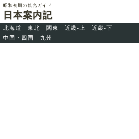
昭和初期の観光ガイド
日本案内記
北海道
東北
関東
近畿-上
近畿-下
中国・四国
九州