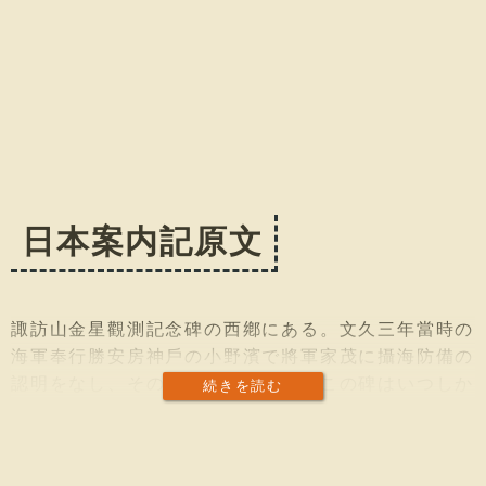
日本案内記原文
諏訪山金星觀測記念碑の西鄕にある。文久三年當時の
海軍奉行勝安房神戶の小野濱で將軍家茂に攝海防備の
認明をなし、その跡に碑を建てた。この碑はいつしか
続きを読む
取去られてあつたが、大正四年こゝに移建されたので
ある。