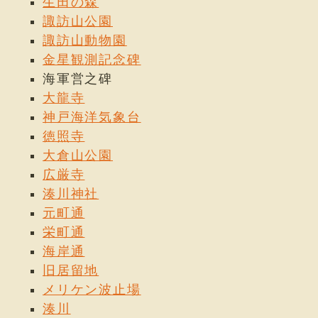
生田の森
諏訪山公園
諏訪山動物園
金星観測記念碑
海軍営之碑
大龍寺
神戸海洋気象台
徳照寺
大倉山公園
広厳寺
湊川神社
元町通
栄町通
海岸通
旧居留地
メリケン波止場
湊川