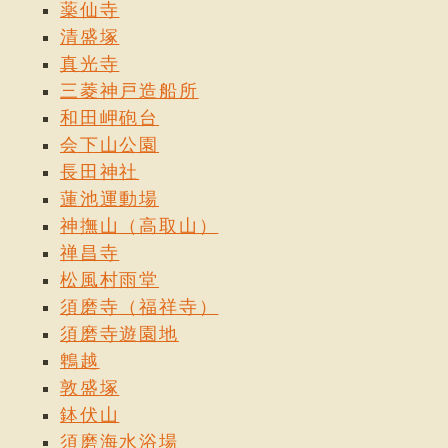
薬仙寺
清盛塚
真光寺
三菱神戸造船所
和田岬砲台
会下山公園
長田神社
蓮池運動場
神撫山（高取山）
禅昌寺
松風村雨堂
須磨寺（福祥寺）
須磨寺遊園地
鵯越
敦盛塚
鉢伏山
須磨海水浴場