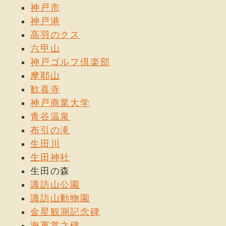
神戸市
神戸港
高羽のクス
六甲山
神戸ゴルフ倶楽部
摩耶山
歓喜寺
神戸商業大学
青谷温泉
布引の滝
生田川
生田神社
生田の森
諏訪山公園
諏訪山動物園
金星観測記念碑
海軍営之碑