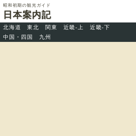
昭和初期の観光ガイド
日本案内記
北海道
東北
関東
近畿-上
近畿-下
中国・四国
九州