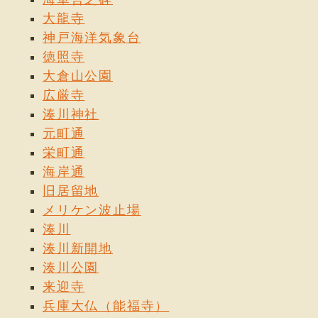
大龍寺
神戸海洋気象台
徳照寺
大倉山公園
広厳寺
湊川神社
元町通
栄町通
海岸通
旧居留地
メリケン波止場
湊川
湊川新開地
湊川公園
来迎寺
兵庫大仏（能福寺）