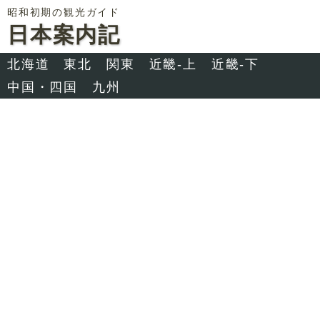
昭和初期の観光ガイド
日本案内記
北海道
東北
関東
近畿-上
近畿-下
中国・四国
九州