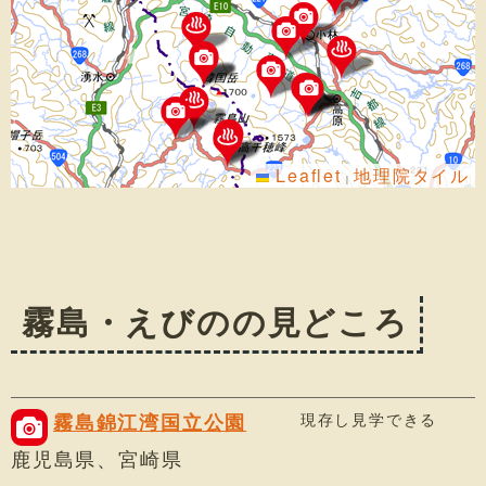
Leaflet
地理院タイル
|
霧島・えびのの見どころ
現存し見学できる
霧島錦江湾国立公園
鹿児島県、宮崎県