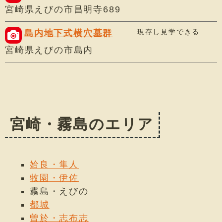
宮崎県えびの市昌明寺689
現存し見学できる
島内地下式横穴墓群
宮崎県えびの市島内
宮崎・霧島のエリア
姶良・隼人
牧園・伊佐
霧島・えびの
都城
曽於・志布志