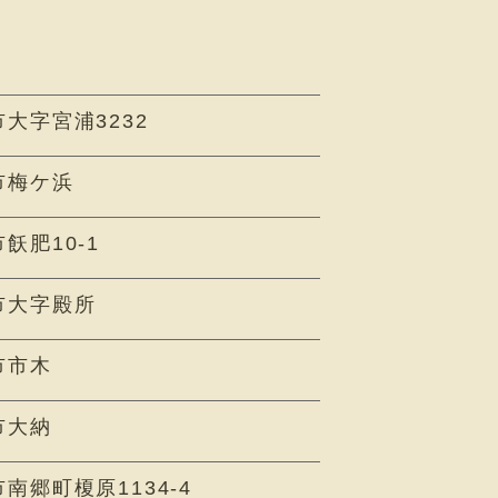
大字宮浦3232
市梅ケ浜
飫肥10-1
市大字殿所
市市木
市大納
南郷町榎原1134-4