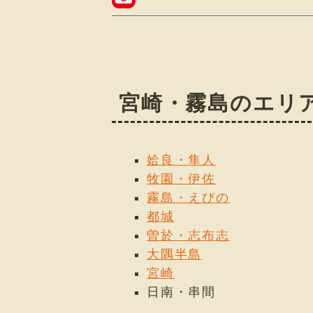
宮崎・霧島のエリ
姶良・隼人
牧園・伊佐
霧島・えびの
都城
曽於・志布志
大隅半島
宮崎
日南・串間