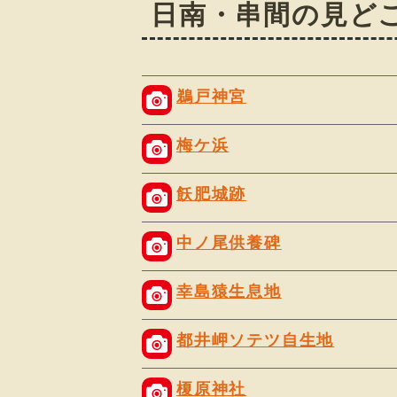
日南・串間の見ど
鵜戸神宮
梅ケ浜
飫肥城跡
中ノ尾供養碑
幸島猿生息地
都井岬ソテツ自生地
榎原神社