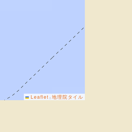
Leaflet
地理院タイル
|