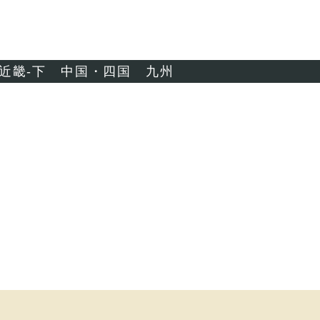
近畿-下
中国・四国
九州