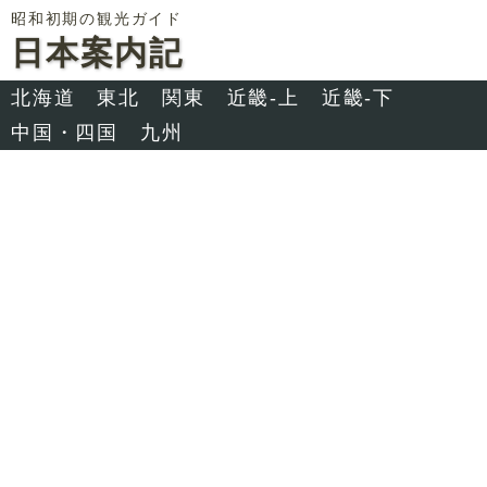
昭和初期の観光ガイド
日本案内記
北海道
東北
関東
近畿-上
近畿-下
中国・四国
九州