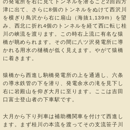
の発電所を右に見てトンネルを潜ること2回四方
津に出て、さらに8個のトンネルをぬけて西沢川
を横ぎり鳥沢から右に扇山（海抜1,139m）を望
み、西北に折れ4個のトンネルを経て西に転じ桂
川の峡流を渡ります。この時右上流に有名な猿
橋が眺められます。その間に八ツ沢発電所に導
かれる用水の樋橋が低く見えます。やがて猿橋
に着きます。
猿橋から西進し駒橋発電所の上を通過し、六条
の導水鉄管の下を潜り、発電余水の滝を見下し
右に岩殿山を仰ぎ大月に至ります。ここは吉田
口富士登山者の下車駅です。
大月から下り列車は補助機関車を付けて西進し
ます。まず桂川の本流を渡ってその支流笹子川