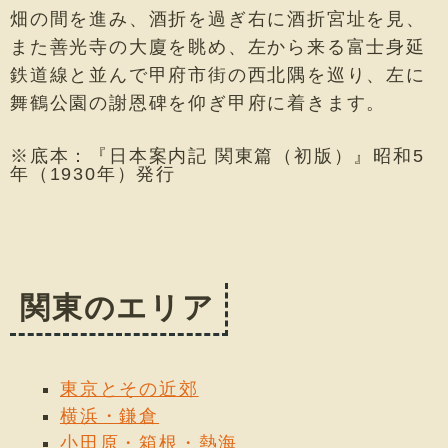
畑の間を進み、酒折を過ぎ右に酒折宮址を見、
また善光寺の大廈を眺め、左から来る富士身延
鉄道線と並んで甲府市街の西北隅を巡り、左に
舞鶴公園の謝恩碑を仰ぎ甲府に着きます。
※底本：『日本案内記 関東篇（初版）』昭和5
年（1930年）発行
関東のエリア
東京とその近郊
横浜・鎌倉
小田原・箱根・熱海