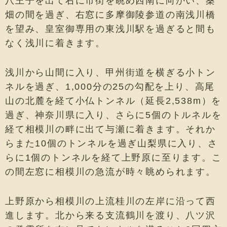
八王子を出て右に市街を眺め西南に向かい、桑
畑の間を過ぎ、右窓に多摩御陵参道の南浅川橋
を望み、皇室御専用の東浅川駅を過ぎると間も
なく浅川に着きます。
浅川から山間に入り、甲州街道を横ぎる小トン
ネルを過ぎ、1,000分の25の勾配を上り、高尾
山の北麓を経て小仏トンネル（延長2,538m）を
過ぎ、神奈川県に入り、さらに5個のトルネルを
経て相模川の畔に出て与瀬に着きます。それか
らまた10個のトンネルを過ぎ山梨県に入り、さ
らに1個のトンネルを経て上野原に至ります。こ
の間左窓に相模川の急流が時々眺められます。
上野原から相模川の上流桂川の左岸に沿って西
進します。北から来る支流鶴川を渡り、八ツ沢