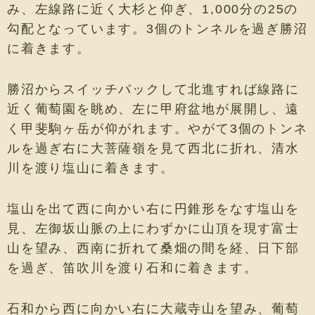
み、左線路に近く大杉と仰ぎ、1,000分の25の
勾配となっています。3個のトンネルを過ぎ勝沼
に着きます。
勝沼からスイッチバックして北進すれば線路に
近く葡萄園を眺め、左に甲府盆地が展開し、遠
く甲斐駒ヶ岳が仰がれます。やがて3個のトンネ
ルを過ぎ右に大菩薩嶺を見て西北に折れ、清水
川を渡り塩山に着きます。
塩山を出て西に向かい右に円錐形をなす塩山を
見、左御坂山脈の上にわずかに山頂を現す富士
山を望み、西南に折れて桑畑の間を経、日下部
を過ぎ、笛吹川を渡り石和に着きます。
石和から西に向かい右に大蔵寺山を望み、葡萄