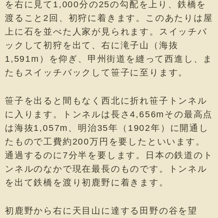
を右に見て1,000分の25の勾配を上り、鉄橋を
渡ること2回、初狩に着きます。このあたりは屋
上に石を並べた人家が見られます。スイッチバ
ックして初狩を出て、右に滝子山（海抜
1,591m）を仰ぎ、甲州街道を縫って西進し、ま
たもスイッチバックして笹子に至ります。
笹子を出ると間もなく西北に折れ笹子トンネル
に入ります。トンネルは長さ4,656mその最高点
は海抜1,057m、明治35年（1902年）に開通し
たもので工費約200万円を要したといいます。
通過するのに7分半を要します。日本の鉄道のト
ンネルのなかで現在最長のものです。トンネル
を出て鉄橋を渡り初鹿野に着きます。
初鹿野から右に天目山に達する田野の谷を望