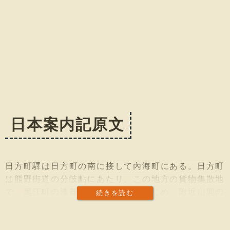
日本案内記原文
日方町驛は日方町の南に接して內海町にある。日方町
は熊野街道の分岐點にあたり、この地方の貨物集散地
で、黑江町の漆器、內海町の傘をはじめ、附近山閒の
続きを読む
特產物棕櫚繩及棕櫚晒葉などこの町に搬出發送され
る。人口約八千。