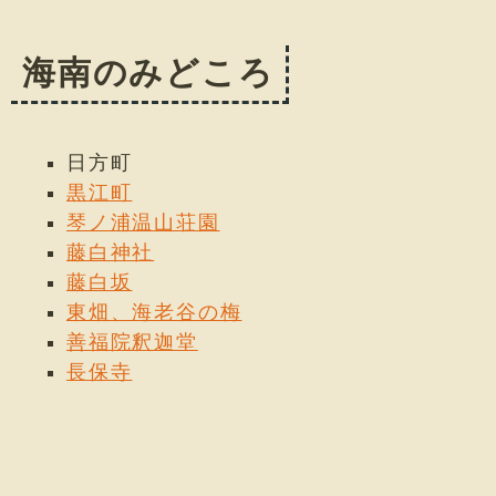
海南のみどころ
日方町
黒江町
琴ノ浦温山荘園
藤白神社
藤白坂
東畑、海老谷の梅
善福院釈迦堂
長保寺