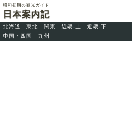
昭和初期の観光ガイド
日本案内記
北海道
東北
関東
近畿-上
近畿-下
中国・四国
九州