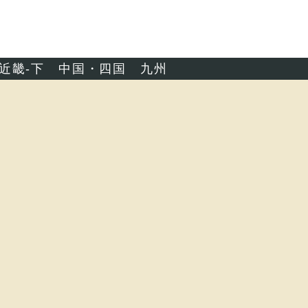
近畿-下
中国・四国
九州