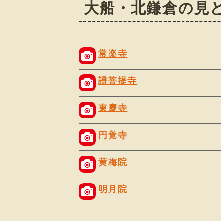
大船・北鎌倉の見
常楽寺
證菩提寺
東慶寺
円覚寺
黄梅院
明月院