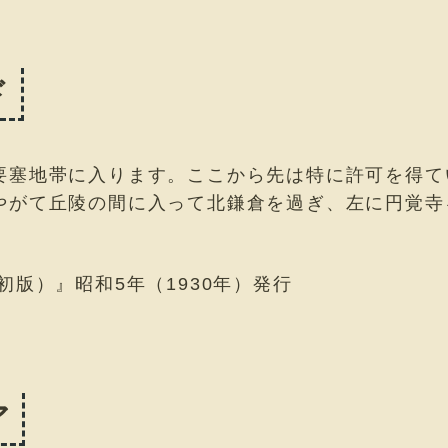
ド
要塞地帯に入ります。ここから先は特に許可を得て
やがて丘陵の間に入って北鎌倉を過ぎ、左に円覚寺
初版）』昭和5年（1930年）発行
ア