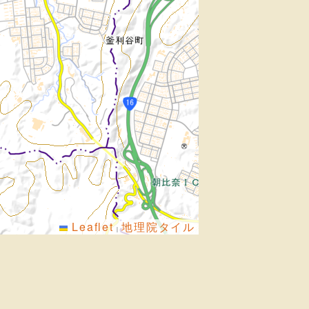
Leaflet
地理院タイル
|