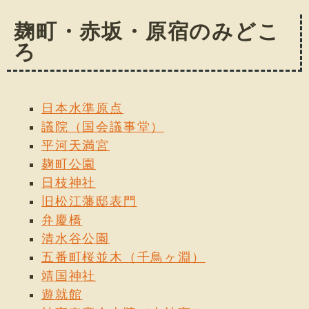
麹町・赤坂・原宿のみどこ
ろ
日本水準原点
議院（国会議事堂）
平河天満宮
麹町公園
日枝神社
旧松江藩邸表門
弁慶橋
清水谷公園
五番町桜並木（千鳥ヶ淵）
靖国神社
遊就館