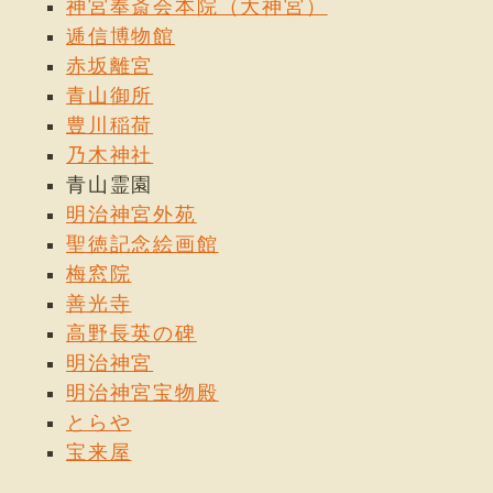
神宮奉斎会本院（大神宮）
逓信博物館
赤坂離宮
青山御所
豊川稲荷
乃木神社
青山霊園
明治神宮外苑
聖徳記念絵画館
梅窓院
善光寺
高野長英の碑
明治神宮
明治神宮宝物殿
とらや
宝来屋