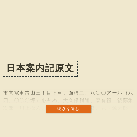
日本案内記原文
市內電車靑山三丁目下車、面積二、八〇〇アール（八
四、〇〇〇坪）を占め、大久保利通、森有禮、後藤象
次郞、川上操六、西鄕從道、黑田淸隆、兒玉源太郞、
続きを読む
乃木希典、廣瀨武夫、元田永孚、尾崎紅葉、落合直
文、市川團十郞などの墓がある。