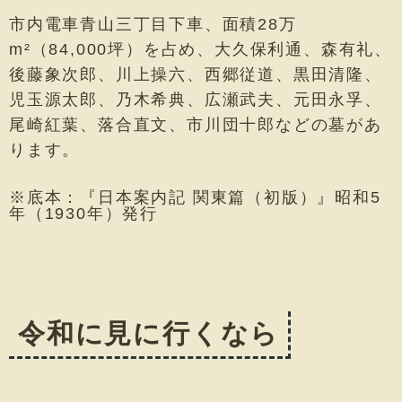
市内電車青山三丁目下車、面積28万
m²（84,000坪）を占め、大久保利通、森有礼、
後藤象次郎、川上操六、西郷従道、黒田清隆、
児玉源太郎、乃木希典、広瀬武夫、元田永孚、
尾崎紅葉、落合直文、市川団十郎などの墓があ
ります。
※底本：『日本案内記 関東篇（初版）』昭和5
年（1930年）発行
令和に見に行くなら