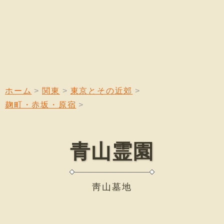
ホーム
関東
東京とその近郊
麹町・赤坂・原宿
青山霊園
靑山墓地