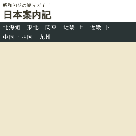
昭和初期の観光ガイド
日本案内記
北海道
東北
関東
近畿-上
近畿-下
中国・四国
九州