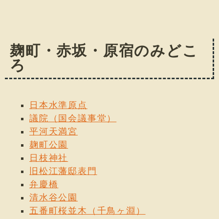
麹町・赤坂・原宿のみどこ
ろ
日本水準原点
議院（国会議事堂）
平河天満宮
麹町公園
日枝神社
旧松江藩邸表門
弁慶橋
清水谷公園
五番町桜並木（千鳥ヶ淵）