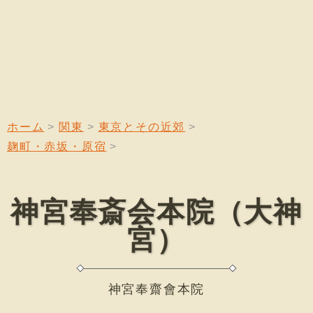
ホーム
関東
東京とその近郊
麹町・赤坂・原宿
神宮奉斎会本院（大神
宮）
神宮奉齋會本院