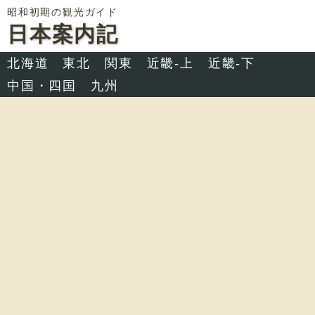
昭和初期の観光ガイド
日本案内記
北海道
東北
関東
近畿-上
近畿-下
中国・四国
九州