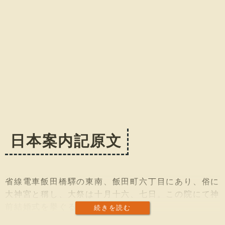
日本案内記原文
省線電車飯田橋驛の東南、飯田町六丁目にあり、俗に
大神宮と稱し、大祭は十月十六、七日。この院にて神
前結婚式を擧ぐるものが多い。
続きを読む