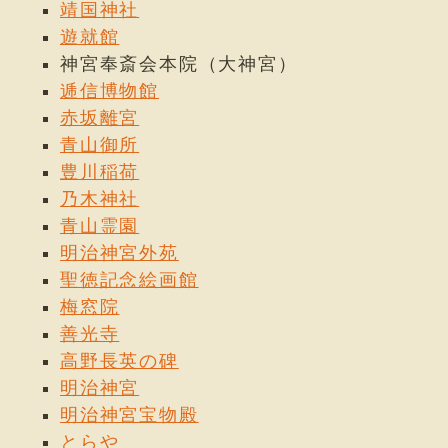
靖国神社
遊就館
神宮奉斎会本院（大神宮）
逓信博物館
赤坂離宮
青山御所
豊川稲荷
乃木神社
青山霊園
明治神宮外苑
聖徳記念絵画館
梅窓院
善光寺
高野長英の碑
明治神宮
明治神宮宝物殿
とらや