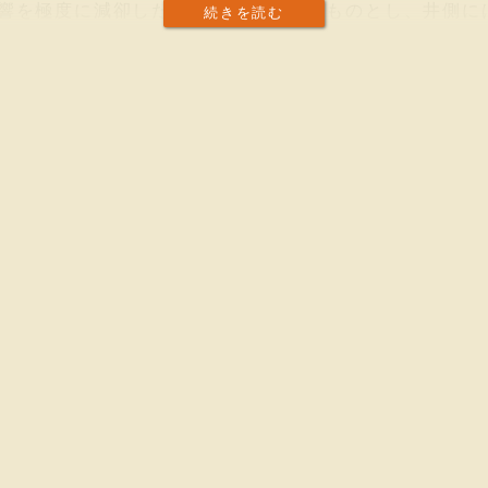
響を極度に減卻した海水面と相等しきものとし、井側に
続きを読む
として居る。井戶の直上には驗潮室があり、ロードケル
動を約二十分一に縮小して、時計裝置により一晝夜に一
次中等潮位を測定し、これより月次年次の中等潮位を算
れた中等海水面の値から、精密水準測量により導いた東
。油壺驗潮場の附屬水準點眞高は三米六三四である。