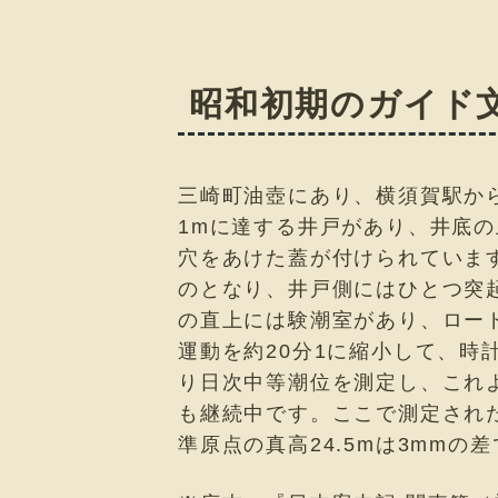
昭和初期のガイド
三崎町油壺にあり、横須賀駅から
1mに達する井戸があり、井底の
穴をあけた蓋が付けられていま
のとなり、井戸側にはひとつ突
の直上には験潮室があり、ロー
運動を約20分1に縮小して、時
り日次中等潮位を測定し、これよ
も継続中です。ここで測定され
準原点の真高24.5mは3mmの