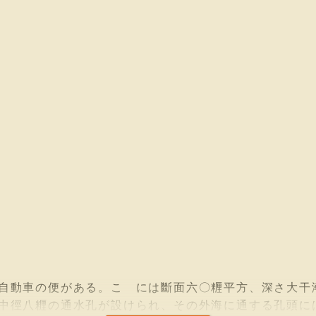
自動車の便がある。こゝには斷面六〇糎平方、深さ大干
中徑八糎の通水孔が設けられ、その外海に通する孔頭に