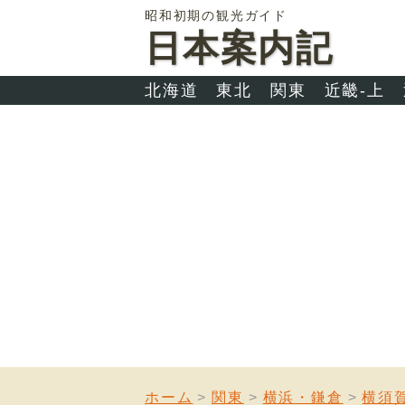
昭和初期の観光ガイド
日本案内記
北海道
東北
関東
近畿-上
ホーム
関東
横浜・鎌倉
横須