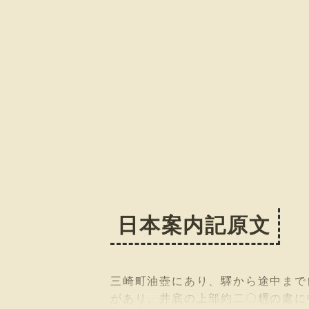
日本案内記原文
三崎町油壺にあり、驛から途中まで
があり、井底の上部約二〇糎の處に