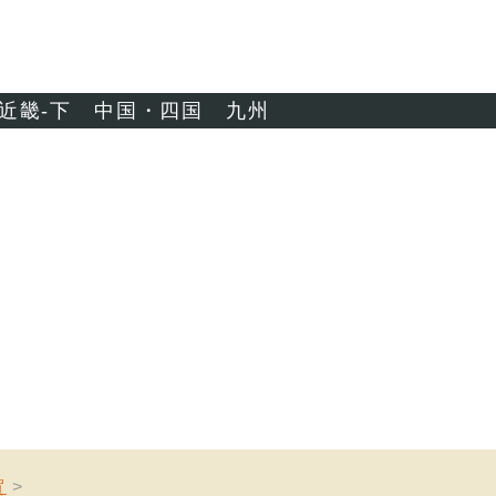
近畿-下
中国・四国
九州
賀