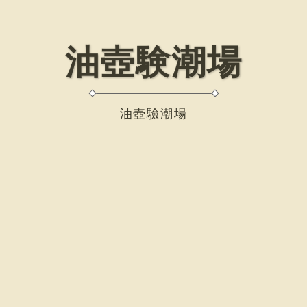
油壺験潮場
油壺驗潮場