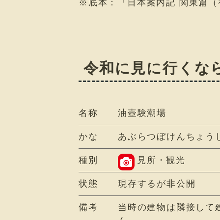
※底本：『日本案内記 関東篇（
令和に見に行くな
名称
油壺験潮場
かな
あぶらつぼけんちょう
種別
見所・観光
状態
現存するが非公開
備考
当時の建物は隣接して