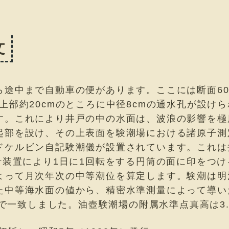
文
途中まで自動車の便があります。ここには断面60c
上部約20cmのところに中径8cmの通水孔が設け
す。これにより井戸の中の水面は、波浪の影響を極
起部を設け、その上表面を験潮場における諸原子測
ドケルビン自記験潮儀が設置されています。これは
計装置により1日に1回転をする円筒の面に印をつ
って月次年次の中等潮位を算定します。験潮は明治
た中等海水面の値から、精密水準測量によって導い
差で一致しました。油壺験潮場の附属水準点真高は3.