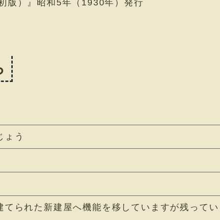
初版）』昭和5年（1930年）発行
ら
じょう
建てられた新建屋へ機能を移していますが残ってい