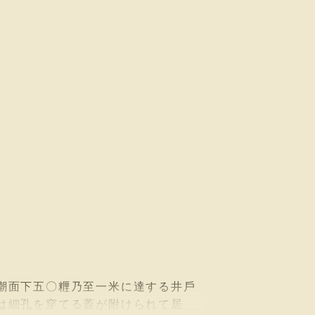
潮面下五〇糎乃至一米に達する井戶
は細孔を穿てる蓋が附けられて居