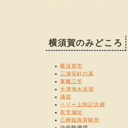
る。かくて井內の水面は、波浪の影
驗潮場に於ける諸原子測定の固定點
これは井底に浮遊する浮子の上下運
ある。その印せる潮位曲線により日
し現今繼續中である。こゝで測定さ
眞高二四米五は三粍の差で一致した
横須賀のみどころ
横須賀市
三浦安針の墓
軍艦三笠
大津海水浴場
浦賀
ペリー上陸記念碑
衣笠城址
三崎臨海実験所
油壺験潮場