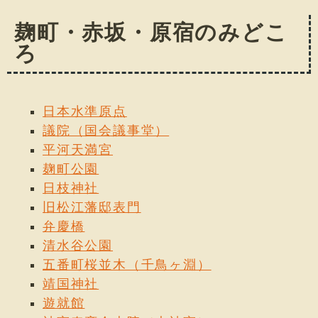
麹町・赤坂・原宿のみどこ
ろ
日本水準原点
議院（国会議事堂）
平河天満宮
麹町公園
日枝神社
旧松江藩邸表門
弁慶橋
清水谷公園
五番町桜並木（千鳥ヶ淵）
靖国神社
遊就館