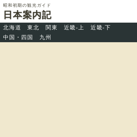
昭和初期の観光ガイド
日本案内記
北海道
東北
関東
近畿-上
近畿-下
中国・四国
九州