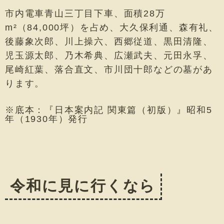
市内電車青山三丁目下車、面積28万
m²（84,000坪）を占め、大久保利通、森有礼、
後藤象次郎、川上操六、西郷従道、黒田清隆、
児玉源太郎、乃木希典、広瀬武夫、元田永孚、
尾崎紅葉、落合直文、市川団十郎などの墓があ
ります。
※底本：『日本案内記 関東篇（初版）』昭和5
年（1930年）発行
令和に見に行くなら