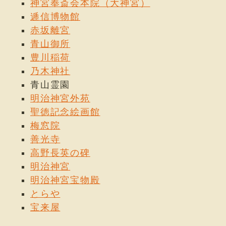
神宮奉斎会本院（大神宮）
逓信博物館
赤坂離宮
青山御所
豊川稲荷
乃木神社
青山霊園
明治神宮外苑
聖徳記念絵画館
梅窓院
善光寺
高野長英の碑
明治神宮
明治神宮宝物殿
とらや
宝来屋