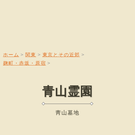
ホーム
関東
東京とその近郊
麹町・赤坂・原宿
青山霊園
靑山墓地