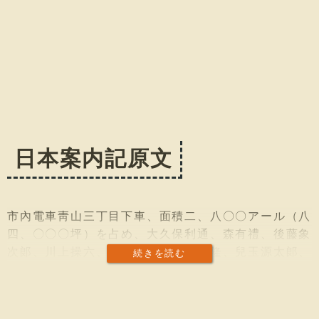
日本案内記原文
市內電車靑山三丁目下車、面積二、八〇〇アール（八
四、〇〇〇坪）を占め、大久保利通、森有禮、後藤象
次郞、川上操六、西鄕從道、黑田淸隆、兒玉源太郞、
続きを読む
乃木希典、廣瀨武夫、元田永孚、尾崎紅葉、落合直
文、市川團十郞などの墓がある。