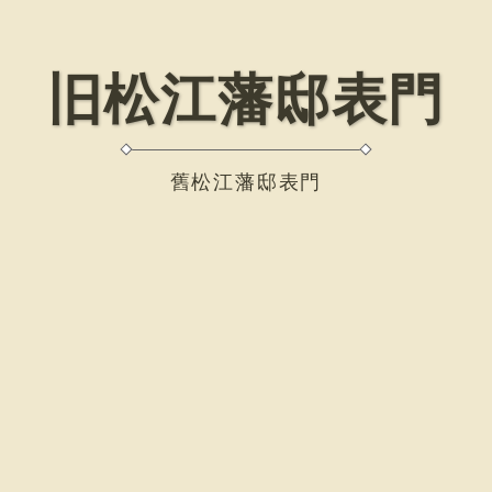
旧松江藩邸表門
舊松江藩邸表門