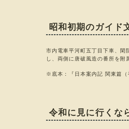
昭和初期のガイド
市内電車平河町五丁目下車、閑
し、両側に唐破風造の番所を附
※底本：『日本案内記 関東篇（
令和に見に行くな