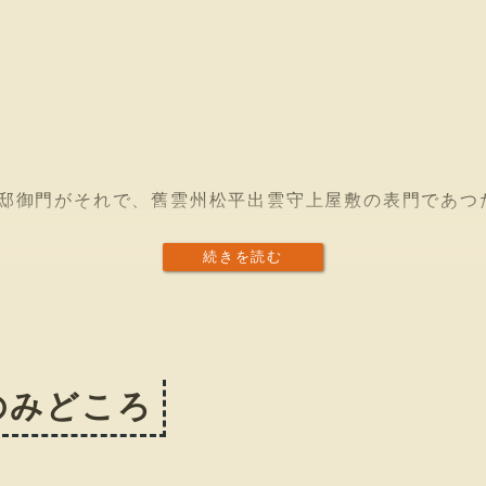
邸御門がそれで、舊雲州松平出雲守上屋敷の表門であつ
続きを読む
のみどころ