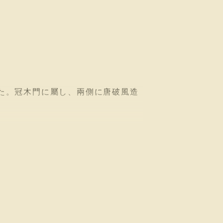
た。冠木門に屬し、兩側に唐破風造