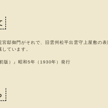
文
院宮邸御門がそれで、旧雲州松平出雲守上屋敷の表
属しています。
初版）』昭和5年（1930年）発行
ら