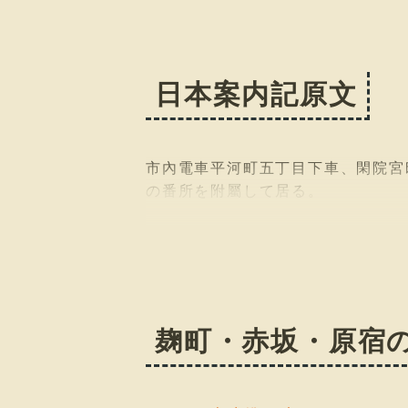
日本案内記原文
市內電車平河町五丁目下車、閑院宮
の番所を附屬して居る。
麹町・赤坂・原宿