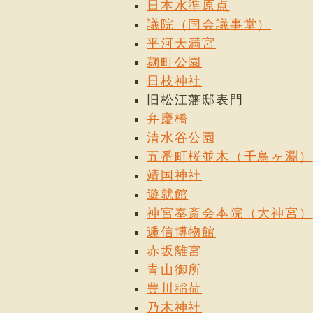
日本水準原点
議院（国会議事堂）
平河天満宮
麹町公園
日枝神社
旧松江藩邸表門
弁慶橋
清水谷公園
五番町桜並木（千鳥ヶ淵）
靖国神社
遊就館
神宮奉斎会本院（大神宮）
逓信博物館
赤坂離宮
青山御所
豊川稲荷
乃木神社