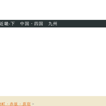
近畿-下
中国・四国
九州
麹町・赤坂・原宿