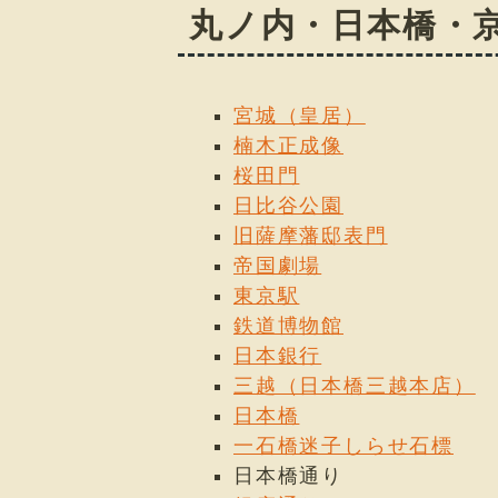
丸ノ内・日本橋・
宮城（皇居）
楠木正成像
桜田門
日比谷公園
旧薩摩藩邸表門
帝国劇場
東京駅
鉄道博物館
日本銀行
三越（日本橋三越本店）
日本橋
一石橋迷子しらせ石標
日本橋通り