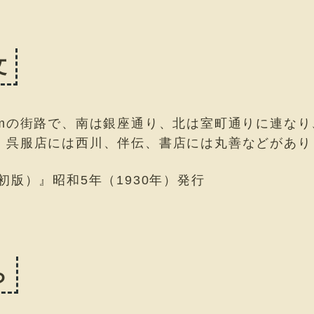
文
kmの街路で、南は銀座通り、北は室町通りに連な
、呉服店には西川、伴伝、書店には丸善などがあり
初版）』昭和5年（1930年）発行
ら