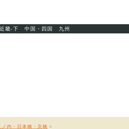
近畿-下
中国・四国
九州
丸ノ内・日本橋・京橋