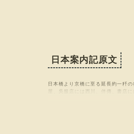
日本案内記原文
日本橋より京橋に至る延長約一粁の
屋、吳服店には西川、伴傳、書店に