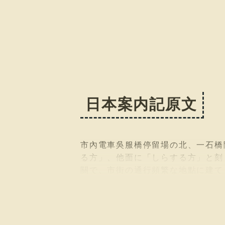
日本案内記原文
市內電車吳服橋停留場の北、一石橋
る方」、他面に「しらする方」と刻
關で、市街の通行頻繁な地點に建て