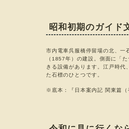
昭和初期のガイド
市内電車呉服橋停留場の北、一
（1857年）の建設。側面に「
きる設備があります。江戸時代
た石標のひとつです。
※底本：『日本案内記 関東篇（
令和に見に行くな