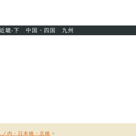
近畿-下
中国・四国
九州
丸ノ内・日本橋・京橋