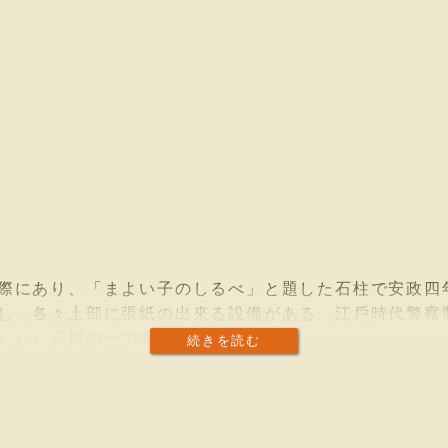
際にあり、「まよい子のしるべ」と題した石柱で安政四
し、各々上部に張紙の出來る設備がある。江戶時代警察
られた石標の一である。
続きを読む