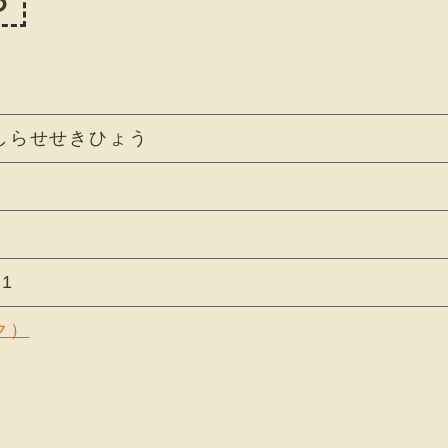
しらせせきひょう
1
ク）