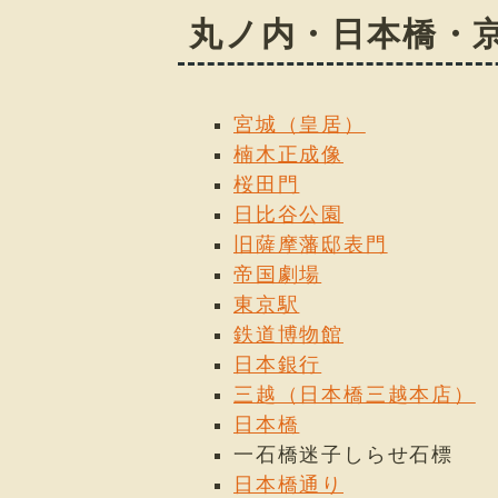
丸ノ内・日本橋・
宮城（皇居）
楠木正成像
桜田門
日比谷公園
旧薩摩藩邸表門
帝国劇場
東京駅
鉄道博物館
日本銀行
三越（日本橋三越本店）
日本橋
一石橋迷子しらせ石標
日本橋通り