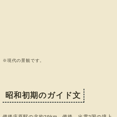
※現代の景観です。
昭和初期のガイド文
備後庄原駅の北約29km、備後、出雲2国の境上