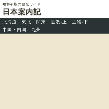
昭和初期の観光ガイド
日本案内記
北海道
東北
関東
近畿-上
近畿-下
中国・四国
九州