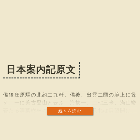
日本案内記原文
備後庄原驛の北約二九粁、備後、出雲二國の境上に聳
え、一に美古登山と云ふ。海拔一、二七三米、滿山鬱
蒼たる濶葉樹林に蔽はれて居る。東及北は展望開け、
続きを読む
島根半島の全影を望むべく、近時登山するものが多
い。山嶺に伊邪那美尊の御陵と俗傳せられるものがあ
る。