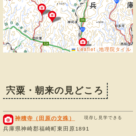
Leaflet
地理院タイル
|
宍粟・朝来の見どころ
現存し見学できる
神積寺（田原の文殊）
兵庫県神崎郡福崎町東田原1891