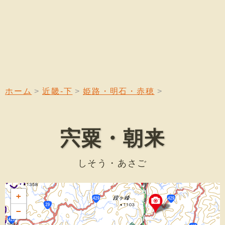
ホーム
近畿-下
姫路・明石・赤穂
宍粟・朝来
しそう・あさご
+
−