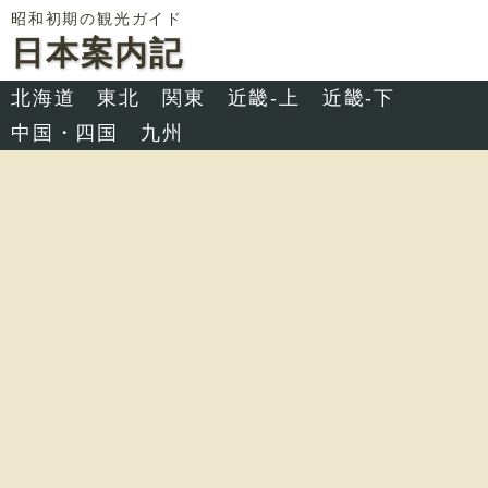
昭和初期の観光ガイド
日本案内記
北海道
東北
関東
近畿-上
近畿-下
中国・四国
九州