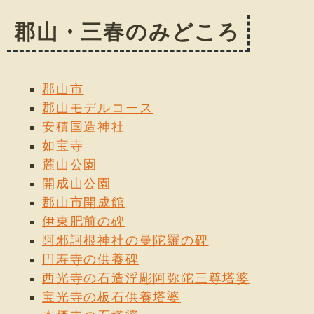
郡山・三春のみどころ
郡山市
郡山モデルコース
安積国造神社
如宝寺
麓山公園
開成山公園
郡山市開成館
伊東肥前の碑
阿邪訶根神社の曼陀羅の碑
円寿寺の供養碑
西光寺の石造浮彫阿弥陀三尊塔婆
宝光寺の板石供養塔婆