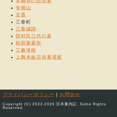
本栖寺の石塔婆
安積山
京香
三春町
三春城跡
田村氏三代の墓
秋田家墓所
三春滝桜
上舞木板石供養塔婆
プライバシーポリシー
|
お問合せ
Copyright (C) 2022-2026 日本案内記. Some Rights
Reserved.