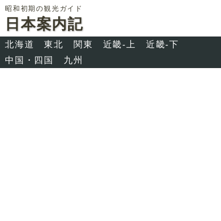
昭和初期の観光ガイド
日本案内記
北海道
東北
関東
近畿-上
近畿-下
中国・四国
九州