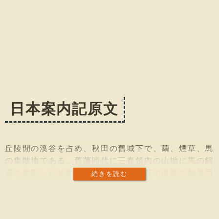
日本案内記原文
丘陵閒の溪谷を占め、秋田の舊城下で、繭、煙草、馬
の集散地である。舊藩時代に三春領內の山地に馬の飼
育を奬勵した結果、足掻が輕快で性質の從順な騎乘用
続きを読む
の良馬が多く出て、各藩から需要せられた。それで三
春駒の名が世に高くなつた。但しその產地の中心は常
葉町である。