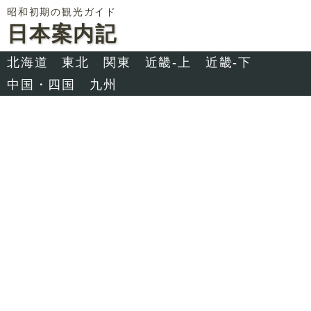
昭和初期の観光ガイド
日本案内記
北海道
東北
関東
近畿-上
近畿-下
中国・四国
九州