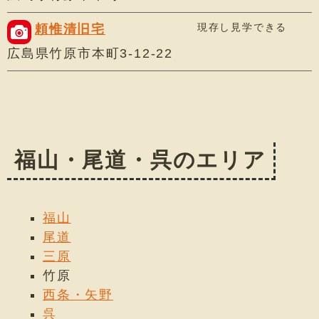
現存し見学できる
頼惟清旧宅
広島県竹原市本町3-12-22
福山・尾道・呉のエリア
福山
尾道
三原
竹原
西条・矢野
呉