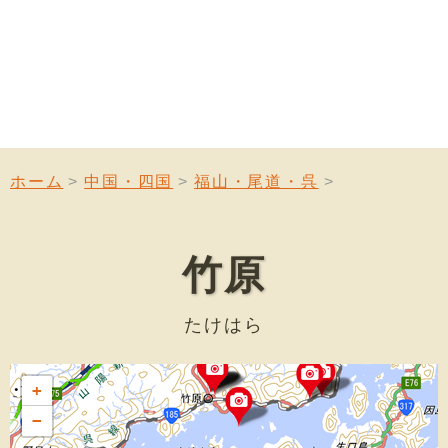
ホーム
中国・四国
福山・尾道・呉
竹原
たけはら
+
−