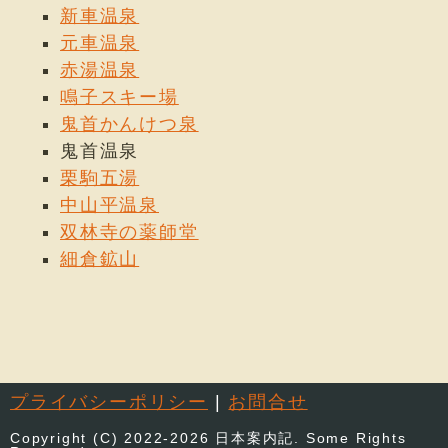
新車温泉
元車温泉
赤湯温泉
鳴子スキー場
鬼首かんけつ泉
鬼首温泉
栗駒五湯
中山平温泉
双林寺の薬師堂
細倉鉱山
プライバシーポリシー
|
お問合せ
Copyright (C) 2022-2026 日本案内記. Some Rights