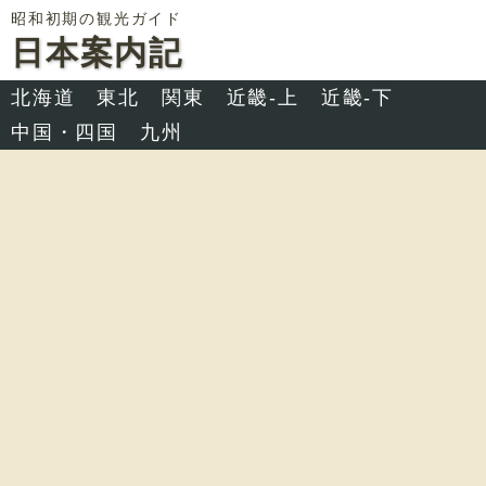
昭和初期の観光ガイド
日本案内記
北海道
東北
関東
近畿-上
近畿-下
中国・四国
九州