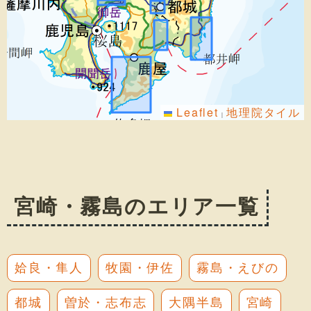
Leaflet
地理院タイル
|
宮崎・霧島のエリア一覧
姶良・隼人
牧園・伊佐
霧島・えびの
都城
曽於・志布志
大隅半島
宮崎