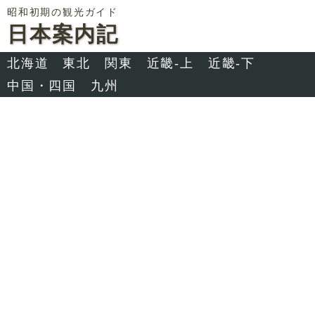
昭和初期の観光ガイド
日本案内記
北海道
東北
関東
近畿-上
近畿-下
中国・四国
九州