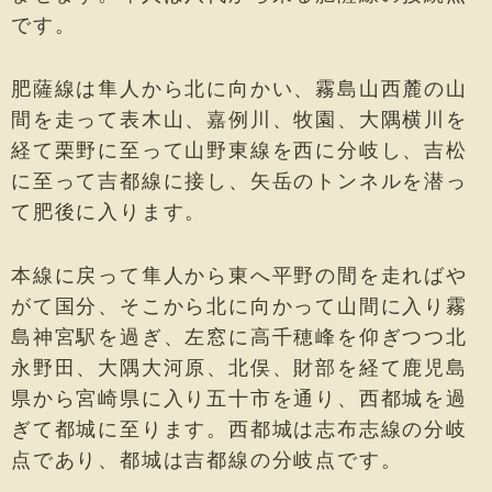
です。
肥薩線は隼人から北に向かい、霧島山西麓の山
間を走って表木山、嘉例川、牧園、大隅横川を
経て栗野に至って山野東線を西に分岐し、吉松
に至って吉都線に接し、矢岳のトンネルを潜っ
て肥後に入ります。
本線に戻って隼人から東へ平野の間を走ればや
がて国分、そこから北に向かって山間に入り霧
島神宮駅を過ぎ、左窓に高千穂峰を仰ぎつつ北
永野田、大隅大河原、北俣、財部を経て鹿児島
県から宮崎県に入り五十市を通り、西都城を過
ぎて都城に至ります。西都城は志布志線の分岐
点であり、都城は吉都線の分岐点です。